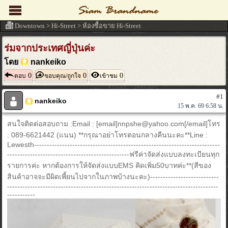
Downtown
>
Hi-Street
>
ห้องซื้อขาย Hi-Street
ร่มจากประเทศญี่ปุ่นค่ะ
โดย
nankeiko
0
0
0
ตอบ
ขอบคุณ/ถูกใจ
เข้าชม
#1
nankeiko
15 พ.ค. 69 6:58 น.
สนใจติดต่อสอบถาม :Email : [email]nnpshe@yahoo.com[/email]โทร
: 089-6621442 (แนน) **กรุณาอย่าโทรตอนกลางคืนนะคะ**Line :
Lewesth-------------------------------------------------------------------------
------------------------------------------------ฟรีค่าจัดส่งแบบลงทะเบียนทุก
รายการค่ะ หากต้องการให้จัดส่งแบบEMS คิดเพิ่ม50บาทค่ะ**(สีของ
สินค้าอาจจะมีผิดเพี้ยนไปจากในภาพบ้างนะคะ)---------------------------
-----------------------------------------------------------------------------------
-----------