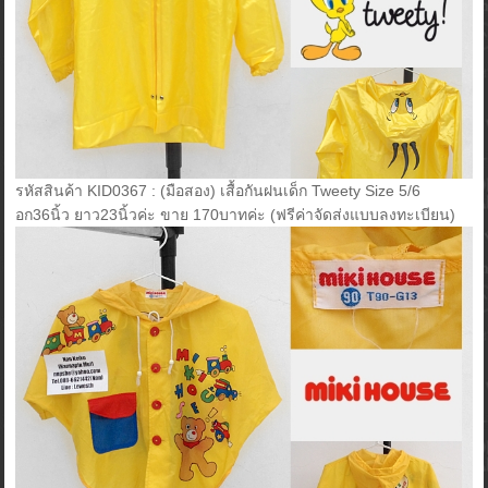
รหัสสินค้า KID0367 : (มือสอง) เสื้อกันฝนเด็ก Tweety Size 5/6
อก36นิ้ว ยาว23นิ้วค่ะ ขาย 170บาทค่ะ (ฟรีค่าจัดส่งแบบลงทะเบียน)