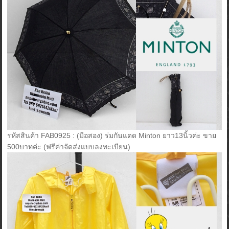
รหัสสินค้า FAB0925 : (มือสอง) ร่มกันแดด Minton ยาว13นิ้วค่ะ ขาย
500บาทค่ะ (ฟรีค่าจัดส่งแบบลงทะเบียน)