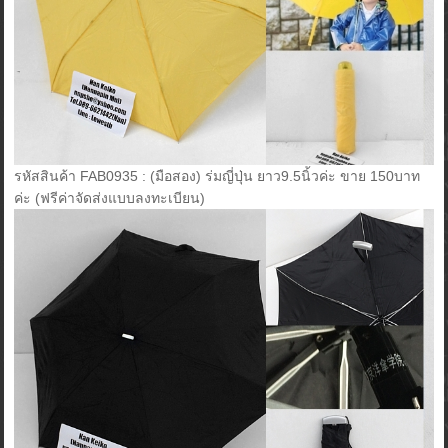
รหัสสินค้า FAB0935 : (มือสอง) ร่มญี่ปุ่น ยาว9.5นิ้วค่ะ ขาย 150บาท
ค่ะ (ฟรีค่าจัดส่งแบบลงทะเบียน)