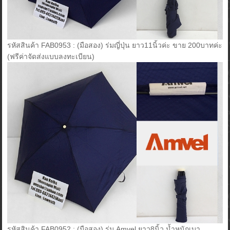
รหัสสินค้า FAB0953 : (มือสอง) ร่มญี่ปุ่น ยาว11นิ้วค่ะ ขาย 200บาทค่ะ
(ฟรีค่าจัดส่งแบบลงทะเบียน)
รหัสสินค้า FAB0952 : (มือสอง) ร่ม Amvel ยาว8นิ้ว น้ำหนักเบา