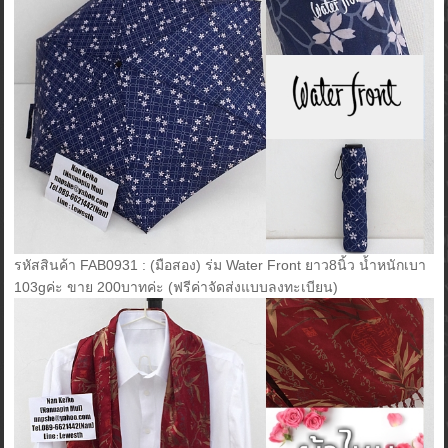
รหัสสินค้า FAB0931 : (มือสอง) ร่ม Water Front ยาว8นิ้ว น้ำหนักเบา
103gค่ะ ขาย 200บาทค่ะ (ฟรีค่าจัดส่งแบบลงทะเบียน)