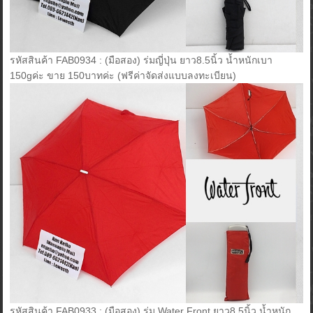
รหัสสินค้า FAB0934 : (มือสอง) ร่มญี่ปุ่น ยาว8.5นิ้ว น้ำหนักเบา
150gค่ะ ขาย 150บาทค่ะ (ฟรีค่าจัดส่งแบบลงทะเบียน)
รหัสสินค้า FAB0933 : (มือสอง) ร่ม Water Front ยาว8.5นิ้ว น้ำหนัก