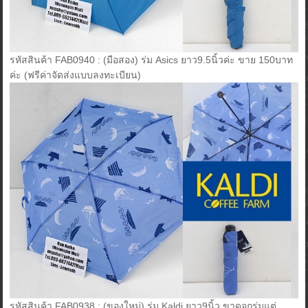
รหัสสินค้า FAB0940 : (มือสอง) ร่ม Asics ยาว9.5นิ้วค่ะ ขาย 150บาท
ค่ะ (ฟรีค่าจัดส่งแบบลงทะเบียน)
รหัสสินค้า FAB0938 : (ของใหม่) ร่ม Kaldi ยาว9นิ้ว ขาดจุกร่มแต่