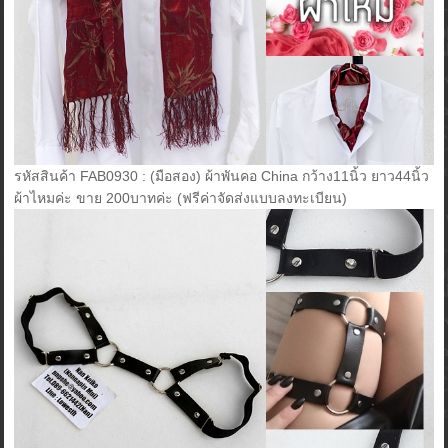
รหัสสินค้า FAB0930 : (มือสอง) ผ้าพันคอ China กว้าง11นิ้ว ยาว44นิ้ว
ผ้าไหมค่ะ ขาย 200บาทค่ะ (ฟรีค่าจัดส่งแบบลงทะเบียน)