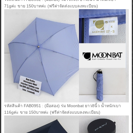
71gค่ะ ขาย 150บาทค่ะ (ฟรีค่าจัดส่งแบบลงทะเบียน)
รหัสสินค้า FAB0951 : (มือสอง) ร่ม Moonbat ยาว8นิ้ว น้ำหนักเบา
116gค่ะ ขาย 150บาทค่ะ (ฟรีค่าจัดส่งแบบลงทะเบียน)