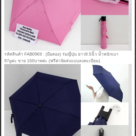
รหัสสินค้า FAB0969 : (มือสอง) ร่มญี่ปุ่น ยาว8.5นิ้ว น้ำหนักเบา
97gค่ะ ขาย 150บาทค่ะ (ฟรีค่าจัดส่งแบบลงทะเบียน)