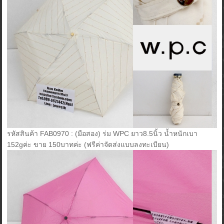
รหัสสินค้า FAB0970 : (มือสอง) ร่ม WPC ยาว8.5นิ้ว น้ำหนักเบา
152gค่ะ ขาย 150บาทค่ะ (ฟรีค่าจัดส่งแบบลงทะเบียน)