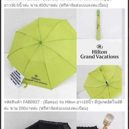
ยาว36.5นิ้วค่ะ ขาย 450บาทค่ะ (ฟรีค่าจัดส่งแบบลงทะเบียน)
รหัสสินค้า FAB0927 : (มือสอง) ร่ม Hilton ยาว16นิ้ว มีปุ่มกดอัตโนมัติ
ค่ะ ขาย 200บาทค่ะ (ฟรีค่าจัดส่งแบบลงทะเบียน)