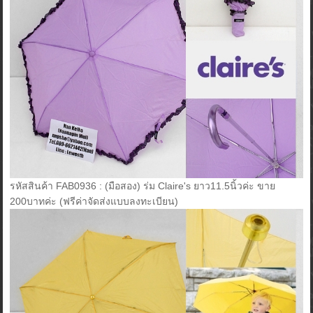
รหัสสินค้า FAB0936 : (มือสอง) ร่ม Claire's ยาว11.5นิ้วค่ะ ขาย
200บาทค่ะ (ฟรีค่าจัดส่งแบบลงทะเบียน)