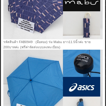
รหัสสินค้า FAB0949 : (มือสอง) ร่ม Mabu ยาว11.5นิ้วค่ะ ขาย
200บาทค่ะ (ฟรีค่าจัดส่งแบบลงทะเบียน)