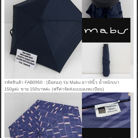
รหัสสินค้า FAB0950 : (มือสอง) ร่ม Mabu ยาว9นิ้ว น้ำหนักเบา
150gค่ะ ขาย 150บาทค่ะ (ฟรีค่าจัดส่งแบบลงทะเบียน)