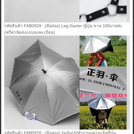
รหัสสินค้า FAB0929 : (มือสอง) Leg Garter ญี่ปุ่น ขาย 100บาทค่ะ
(ฟรีค่าจัดส่งแบบลงทะเบียน)
รหัสสินค้า FAB0928 : (มือสอง) ร่มกันUVทำงานกลางแจ้งญี่ปุ่น