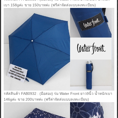
เบา 158gค่ะ ขาย 150บาทค่ะ (ฟรีค่าจัดส่งแบบลงทะเบียน)
รหัสสินค้า FAB0932 : (มือสอง) ร่ม Water Front ยาว9นิ้ว น้ำหนักเบา
146gค่ะ ขาย 200บาทค่ะ (ฟรีค่าจัดส่งแบบลงทะเบียน)