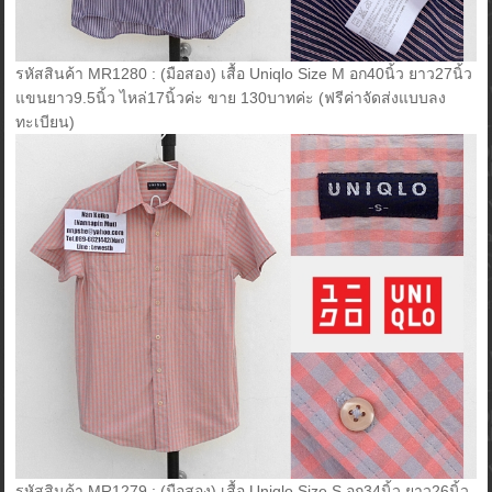
รหัสสินค้า MR1280 : (มือสอง) เสื้อ Uniqlo Size M อก40นิ้ว ยาว27นิ้ว
แขนยาว9.5นิ้ว ไหล่17นิ้วค่ะ ขาย 130บาทค่ะ (ฟรีค่าจัดส่งแบบลง
ทะเบียน)
รหัสสินค้า MR1279 : (มือสอง) เสื้อ Uniqlo Size S อก34นิ้ว ยาว26นิ้ว