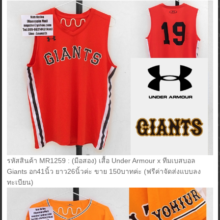
รหัสสินค้า MR1259 : (มือสอง) เสื้อ Under Armour x ทีมเบสบอล
Giants อก41นิ้ว ยาว26นิ้วค่ะ ขาย 150บาทค่ะ (ฟรีค่าจัดส่งแบบลง
ทะเบียน)