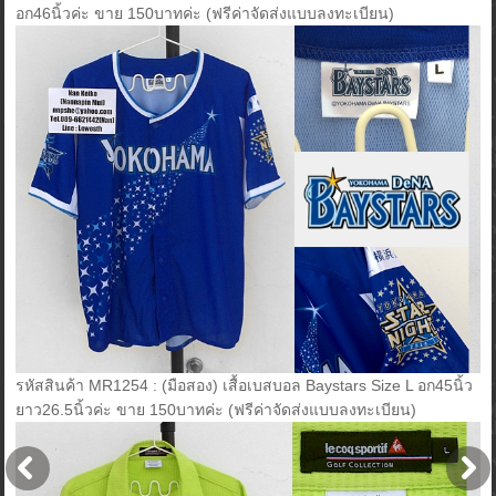
อก46นิ้วค่ะ ขาย 150บาทค่ะ (ฟรีค่าจัดส่งแบบลงทะเบียน)
รหัสสินค้า MR1254 : (มือสอง) เสื้อเบสบอล Baystars Size L อก45นิ้ว
ยาว26.5นิ้วค่ะ ขาย 150บาทค่ะ (ฟรีค่าจัดส่งแบบลงทะเบียน)