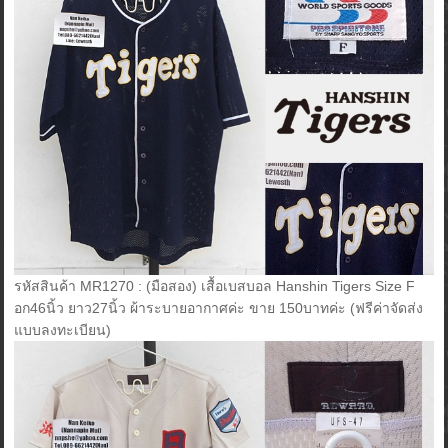
รหัสสินค้า MR1270 : (มือสอง) เสื้อเบสบอล Hanshin Tigers Size F
อก46นิ้ว ยาว27นิ้ว ผ้าระบายอากาศค่ะ ขาย 150บาทค่ะ (ฟรีค่าจัดส่ง
แบบลงทะเบียน)