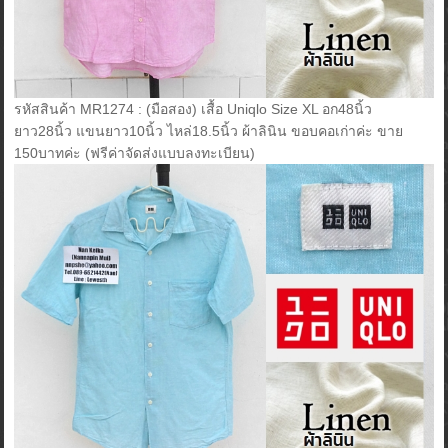
รหัสสินค้า MR1274 : (มือสอง) เสื้อ Uniqlo Size XL อก48นิ้ว
ยาว28นิ้ว แขนยาว10นิ้ว ไหล่18.5นิ้ว ผ้าลินิน ขอบคอเก่าค่ะ ขาย
150บาทค่ะ (ฟรีค่าจัดส่งแบบลงทะเบียน)