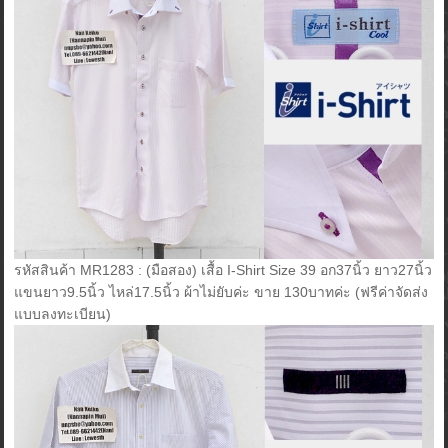
รหัสสินค้า MR1283 : (มือสอง) เสื้อ I-Shirt Size 39 อก37นิ้ว ยาว27นิ้ว
แขนยาว9.5นิ้ว ไหล่17.5นิ้ว ผ้าไม่ยับค่ะ ขาย 130บาทค่ะ (ฟรีค่าจัดส่ง
แบบลงทะเบียน)