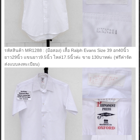
รหัสสินค้า MR1288 : (มือสอง) เสื้อ Ralph Evans Size 39 อก40นิ้ว
ยาว29นิ้ว แขนยาว9.5นิ้ว ไหล่17.5นิ้วค่ะ ขาย 130บาทค่ะ (ฟรีค่าจัด
ส่งแบบลงทะเบียน)