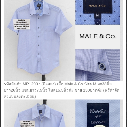
รหัสสินค้า MR1290 : (มือสอง) เสื้อ Male & Co Size M อก38นิ้ว
ยาว26นิ้ว แขนยาว7.5นิ้ว ไหล่15.5นิ้วค่ะ ขาย 130บาทค่ะ (ฟรีค่าจัด
ส่งแบบลงทะเบียน)