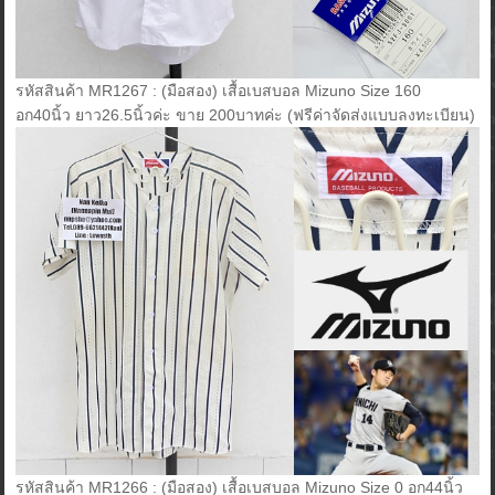
รหัสสินค้า MR1267 : (มือสอง) เสื้อเบสบอล Mizuno Size 160
อก40นิ้ว ยาว26.5นิ้วค่ะ ขาย 200บาทค่ะ (ฟรีค่าจัดส่งแบบลงทะเบียน)
รหัสสินค้า MR1266 : (มือสอง) เสื้อเบสบอล Mizuno Size 0 อก44นิ้ว