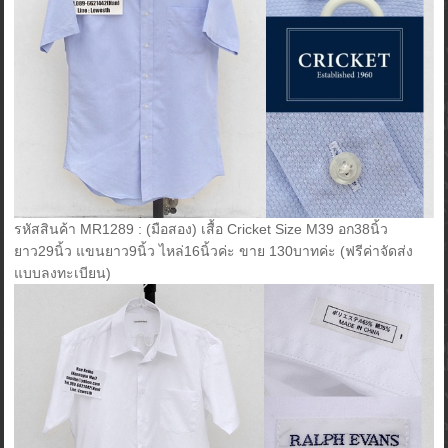
รหัสสินค้า MR1289 : (มือสอง) เสื้อ Cricket Size M39 อก38นิ้ว
ยาว29นิ้ว แขนยาว9นิ้ว ไหล่16นิ้วค่ะ ขาย 130บาทค่ะ (ฟรีค่าจัดส่ง
แบบลงทะเบียน)