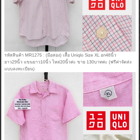
รหัสสินค้า MR1275 : (มือสอง) เสื้อ Uniqlo Size XL อก48นิ้ว
ยาว29นิ้ว แขนยาว10นิ้ว ไหล่20นิ้วค่ะ ขาย 130บาทค่ะ (ฟรีค่าจัดส่ง
แบบลงทะเบียน)