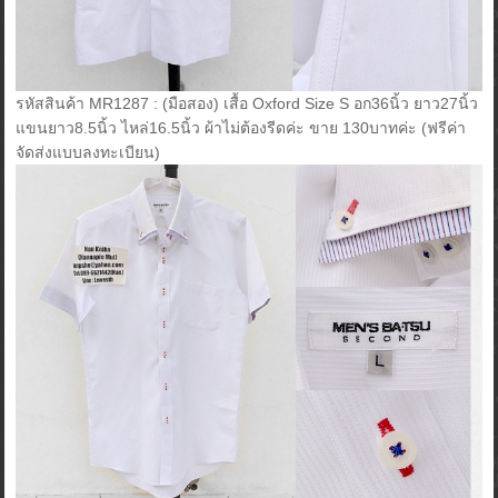
รหัสสินค้า MR1287 : (มือสอง) เสื้อ Oxford Size S อก36นิ้ว ยาว27นิ้ว
แขนยาว8.5นิ้ว ไหล่16.5นิ้ว ผ้าไม่ต้องรีดค่ะ ขาย 130บาทค่ะ (ฟรีค่า
จัดส่งแบบลงทะเบียน)