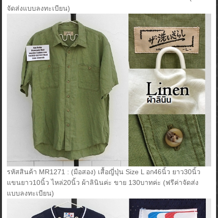
จัดส่งแบบลงทะเบียน)
รหัสสินค้า MR1271 : (มือสอง) เสื้อญี่ปุ่น Size L อก46นิ้ว ยาว30นิ้ว
แขนยาว10นิ้ว ไหล่20นิ้ว ผ้าลินินค่ะ ขาย 130บาทค่ะ (ฟรีค่าจัดส่ง
แบบลงทะเบียน)