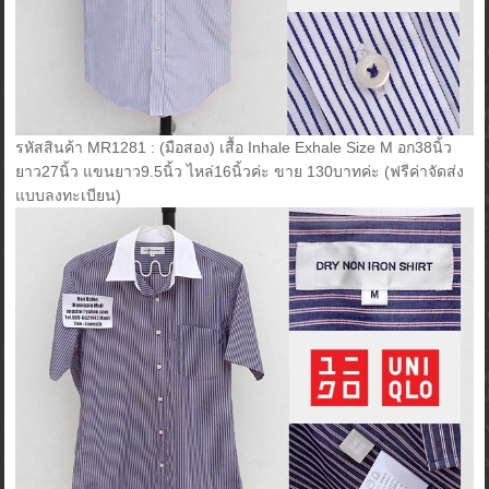
รหัสสินค้า MR1281 : (มือสอง) เสื้อ Inhale Exhale Size M อก38นิ้ว
ยาว27นิ้ว แขนยาว9.5นิ้ว ไหล่16นิ้วค่ะ ขาย 130บาทค่ะ (ฟรีค่าจัดส่ง
แบบลงทะเบียน)