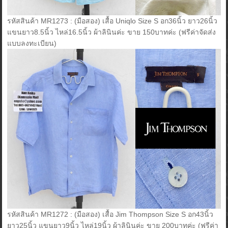
รหัสสินค้า MR1273 : (มือสอง) เสื้อ Uniqlo Size S อก36นิ้ว ยาว26นิ้ว
แขนยาว8.5นิ้ว ไหล่16.5นิ้ว ผ้าลินินค่ะ ขาย 150บาทค่ะ (ฟรีค่าจัดส่ง
แบบลงทะเบียน)
รหัสสินค้า MR1272 : (มือสอง) เสื้อ Jim Thompson Size S อก43นิ้ว
ยาว25นิ้ว แขนยาว9นิ้ว ไหล่19นิ้ว ผ้าลินินค่ะ ขาย 200บาทค่ะ (ฟรีค่า