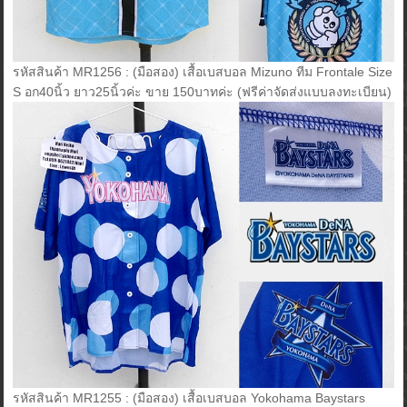
รหัสสินค้า MR1256 : (มือสอง) เสื้อเบสบอล Mizuno ทีม Frontale Size
S อก40นิ้ว ยาว25นิ้วค่ะ ขาย 150บาทค่ะ (ฟรีค่าจัดส่งแบบลงทะเบียน)
รหัสสินค้า MR1255 : (มือสอง) เสื้อเบสบอล Yokohama Baystars