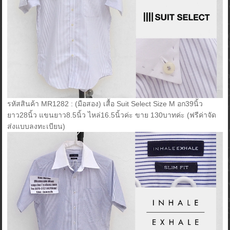
รหัสสินค้า MR1282 : (มือสอง) เสื้อ Suit Select Size M อก39นิ้ว
ยาว28นิ้ว แขนยาว8.5นิ้ว ไหล่16.5นิ้วค่ะ ขาย 130บาทค่ะ (ฟรีค่าจัด
ส่งแบบลงทะเบียน)