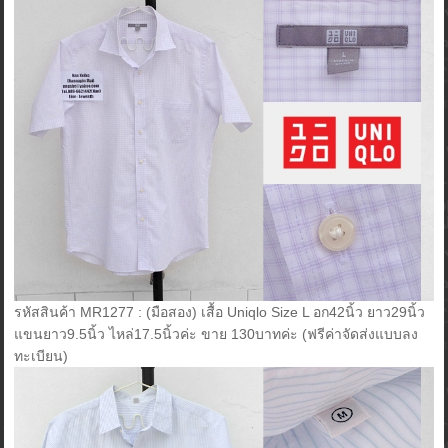
รหัสสินค้า MR1277 : (มือสอง) เสื้อ Uniqlo Size L อก42นิ้ว ยาว29นิ้ว
แขนยาว9.5นิ้ว ไหล่17.5นิ้วค่ะ ขาย 130บาทค่ะ (ฟรีค่าจัดส่งแบบลง
ทะเบียน)