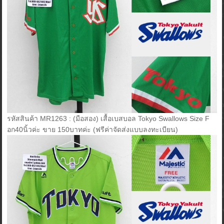
รหัสสินค้า MR1263 : (มือสอง) เสื้อเบสบอล Tokyo Swallows Size F
อก40นิ้วค่ะ ขาย 150บาทค่ะ (ฟรีค่าจัดส่งแบบลงทะเบียน)