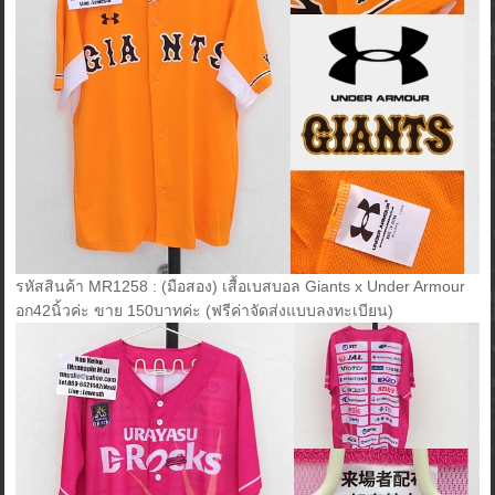
รหัสสินค้า MR1258 : (มือสอง) เสื้อเบสบอล Giants x Under Armour
อก42นิ้วค่ะ ขาย 150บาทค่ะ (ฟรีค่าจัดส่งแบบลงทะเบียน)