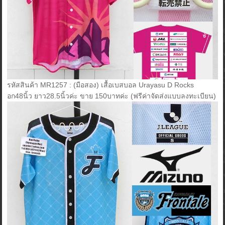
รหัสสินค้า MR1257 : (มือสอง) เสื้อเบสบอล Urayasu D Rocks
อก48นิ้ว ยาว28.5นิ้วค่ะ ขาย 150บาทค่ะ (ฟรีค่าจัดส่งแบบลงทะเบียน)