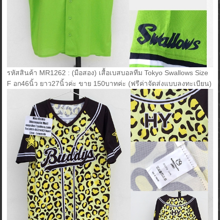
รหัสสินค้า MR1262 : (มือสอง) เสื้อเบสบอลทีม Tokyo Swallows Size
F อก46นิ้ว ยาว27นิ้วค่ะ ขาย 150บาทค่ะ (ฟรีค่าจัดส่งแบบลงทะเบียน)