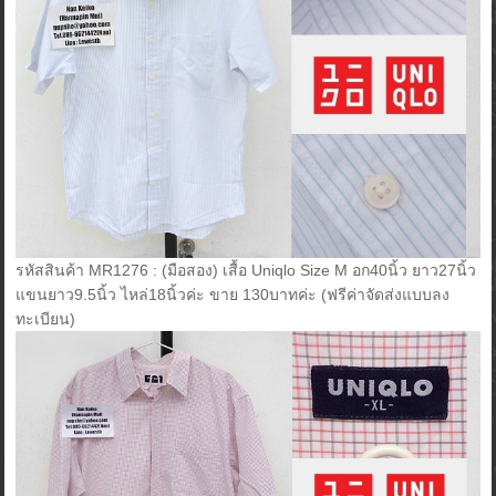
รหัสสินค้า MR1276 : (มือสอง) เสื้อ Uniqlo Size M อก40นิ้ว ยาว27นิ้ว
แขนยาว9.5นิ้ว ไหล่18นิ้วค่ะ ขาย 130บาทค่ะ (ฟรีค่าจัดส่งแบบลง
ทะเบียน)