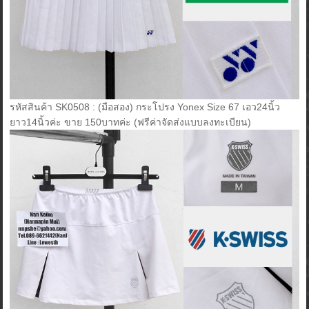
รหัสสินค้า SK0508 : (มือสอง) กระโปรง Yonex Size 67 เอว24นิ้ว
ยาว14นิ้วค่ะ ขาย 150บาทค่ะ (ฟรีค่าจัดส่งแบบลงทะเบียน)