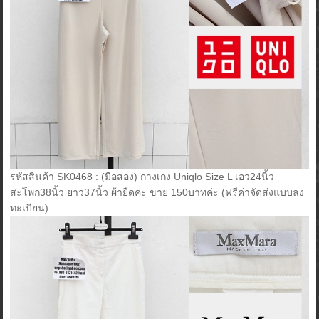
รหัสสินค้า SK0468 : (มือสอง) กางเกง Uniqlo Size L เอว24นิ้ว
สะโพก38นิ้ว ยาว37นิ้ว ผ้ายืดค่ะ ขาย 150บาทค่ะ (ฟรีค่าจัดส่งแบบลง
ทะเบียน)