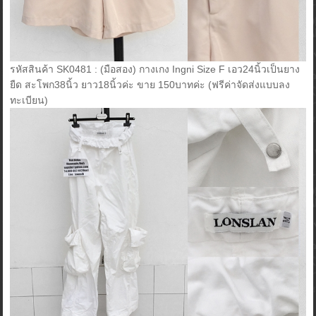
รหัสสินค้า SK0481 : (มือสอง) กางเกง Ingni Size F เอว24นิ้วเป็นยาง
ยืด สะโพก38นิ้ว ยาว18นิ้วค่ะ ขาย 150บาทค่ะ (ฟรีค่าจัดส่งแบบลง
ทะเบียน)