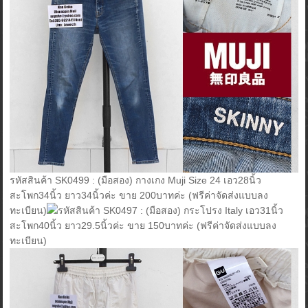
รหัสสินค้า SK0499 : (มือสอง) กางเกง Muji Size 24 เอว28นิ้ว
สะโพก34นิ้ว ยาว34นิ้วค่ะ ขาย 200บาทค่ะ (ฟรีค่าจัดส่งแบบลง
ทะเบียน)
รหัสสินค้า SK0497 : (มือสอง) กระโปรง Italy เอว31นิ้ว
สะโพก40นิ้ว ยาว29.5นิ้วค่ะ ขาย 150บาทค่ะ (ฟรีค่าจัดส่งแบบลง
ทะเบียน)