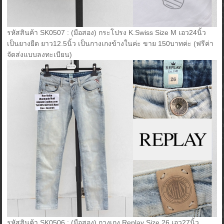
รหัสสินค้า SK0507 : (มือสอง) กระโปรง K.Swiss Size M เอว24นิ้ว
เป็นยางยืด ยาว12.5นิ้ว เป็นกางเกงข้างในค่ะ ขาย 150บาทค่ะ (ฟรีค่า
จัดส่งแบบลงทะเบียน)
รหัสสินค้า SK0506 : (มือสอง) กางเกง Replay Size 26 เอว27นิ้ว