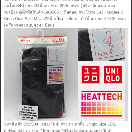
สะโพก34นิ้ว ยาว34นิ้วค่ะ ขาย 200บาทค่ะ (ฟรีค่าจัดส่งแบบลง
ทะเบียน)
รหัสสินค้า SK0505 : (มือสอง) กระโปรง Cecil McBee x
Coca Cola Size M เอว22นิ้วเป็นยางยืด ยาว17นิ้วค่ะ ขาย 150บาทค่ะ
(ฟรีค่าจัดส่งแบบลงทะเบียน)
รหัสสินค้า SK0504 : (ของใหม่) กางเกงเลกกิ้ง Uniqlo Size L/XL
ผ้าHeattechค่ะ ขาย 150บาทค่ะ (ฟรีค่าจัดส่งแบบลงทะเบียน)