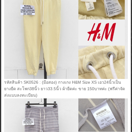
รหัสสินค้า SK0526 : (มือสอง) กางเกง H&M Size XS เอว24นิ้วเป็น
ยางยืด สะโพก38นิ้ว ยาว33.5นิ้ว ผ้ายืดค่ะ ขาย 150บาทค่ะ (ฟรีค่าจัด
ส่งแบบลงทะเบียน)