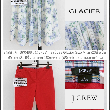
รหัสสินค้า SK0488 : (มือสอง) กระโปรง Glacier Size M เอว23นิ้วเป็น
ยางยืด ยาว21.5นิ้วค่ะ ขาย 150บาทค่ะ (ฟรีค่าจัดส่งแบบลงทะเบียน)