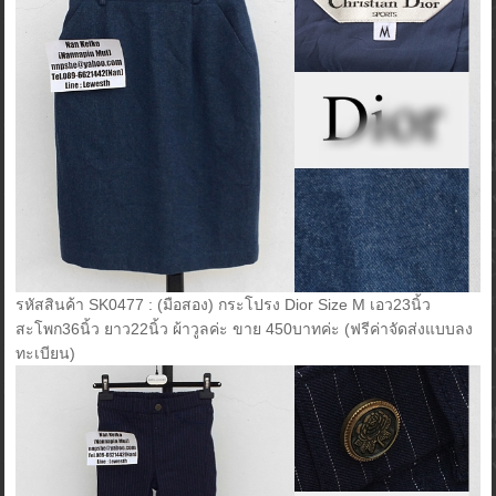
รหัสสินค้า SK0477 : (มือสอง) กระโปรง Dior Size M เอว23นิ้ว
สะโพก36นิ้ว ยาว22นิ้ว ผ้าวูลค่ะ ขาย 450บาทค่ะ (ฟรีค่าจัดส่งแบบลง
ทะเบียน)