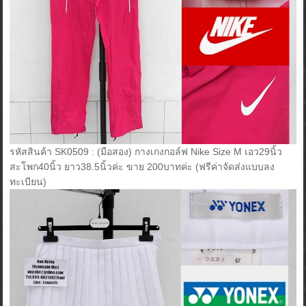
รหัสสินค้า SK0509 : (มือสอง) กางเกงกอล์ฟ Nike Size M เอว29นิ้ว
สะโพก40นิ้ว ยาว38.5นิ้วค่ะ ขาย 200บาทค่ะ (ฟรีค่าจัดส่งแบบลง
ทะเบียน)