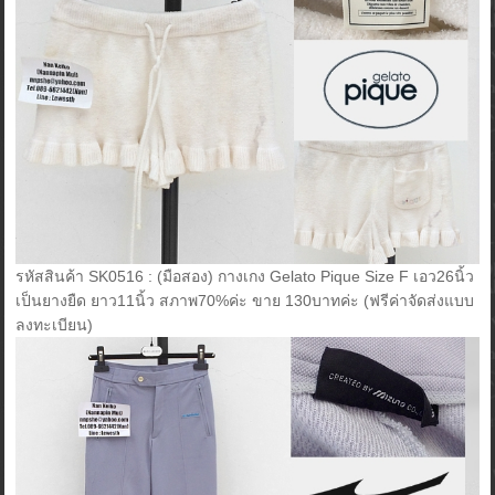
รหัสสินค้า SK0516 : (มือสอง) กางเกง Gelato Pique Size F เอว26นิ้ว
เป็นยางยืด ยาว11นิ้ว สภาพ70%ค่ะ ขาย 130บาทค่ะ (ฟรีค่าจัดส่งแบบ
ลงทะเบียน)