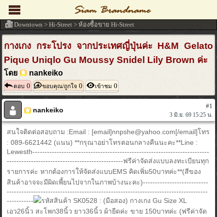
Downtown
>
Hi-Street
>
ห้องซื้อขาย Hi-Street
กางเกง กระโปรง จากประเทศญี่ปุ่นค่ะ H&M Gelato
Pique Uniqlo Gu Moussy Snidel Lily Brown ค่ะ
โดย
nankeiko
0
0
0
ตอบ
ขอบคุณ/ถูกใจ
เข้าชม
#1
nankeiko
3 มิ.ย. 69 15:25 น.
สนใจติดต่อสอบถาม :Email : [email]nnpshe@yahoo.com[/email]โทร
: 089-6621442 (แนน) **กรุณาอย่าโทรตอนกลางคืนนะคะ**Line :
Lewesth-------------------------------------------------------------------------
------------------------------------------------ฟรีค่าจัดส่งแบบลงทะเบียนทุก
รายการค่ะ หากต้องการให้จัดส่งแบบEMS คิดเพิ่ม50บาทค่ะ**(สีของ
สินค้าอาจจะมีผิดเพี้ยนไปจากในภาพบ้างนะคะ)---------------------------
-----------------------------------------------------------------------------------
-----------
รหัสสินค้า SK0528 : (มือสอง) กางเกง Gu Size XL
เอว26นิ้ว สะโพก38นิ้ว ยาว36นิ้ว ผ้ายืดค่ะ ขาย 150บาทค่ะ (ฟรีค่าจัด