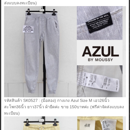
ส่งแบบลงทะเบียน)
รหัสสินค้า SK0527 : (มือสอง) กางเกง Azul Size M เอว26นิ้ว
สะโพก36นิ้ว ยาว37นิ้ว ผ้ายืดค่ะ ขาย 150บาทค่ะ (ฟรีค่าจัดส่งแบบลง
ทะเบียน)