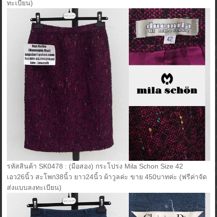
ทะเบียน)
รหัสสินค้า SK0478 : (มือสอง) กระโปรง Mila Schon Size 42
เอว26นิ้ว สะโพก38นิ้ว ยาว24นิ้ว ผ้าวูลค่ะ ขาย 450บาทค่ะ (ฟรีค่าจัด
ส่งแบบลงทะเบียน)