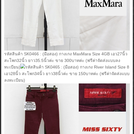
รหัสสินค้า SK0466 : (มือสอง) กางเกง MaxMara Size 4GB เอว27นิ้ว
สะโพก32นิ้ว ยาว35.5นิ้วค่ะ ขาย 300บาทค่ะ (ฟรีค่าจัดส่งแบบลง
ทะเบียน)
รหัสสินค้า SK0465 : (มือสอง) กางเกง River Island Size 8
เอว28นิ้ว สะโพก34นิ้ว ยาว38นิ้วค่ะ ขาย 150บาทค่ะ (ฟรีค่าจัดส่งแบบ
ลงทะเบียน)