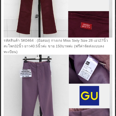
รหัสสินค้า SK0464 : (มือสอง) กางเกง Miss Sixty Size 28 เอว27นิ้ว
สะโพก32นิ้ว ยาว40.5นิ้วค่ะ ขาย 150บาทค่ะ (ฟรีค่าจัดส่งแบบลง
ทะเบียน)