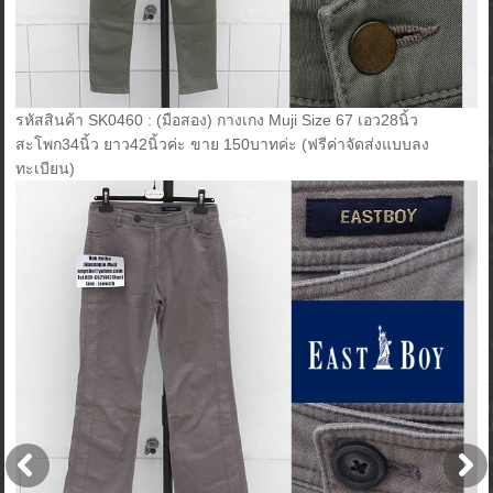
รหัสสินค้า SK0460 : (มือสอง) กางเกง Muji Size 67 เอว28นิ้ว
สะโพก34นิ้ว ยาว42นิ้วค่ะ ขาย 150บาทค่ะ (ฟรีค่าจัดส่งแบบลง
ทะเบียน)