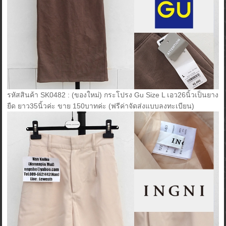
รหัสสินค้า SK0482 : (ของใหม่) กระโปรง Gu Size L เอว26นิ้วเป็นยาง
ยืด ยาว35นิ้วค่ะ ขาย 150บาทค่ะ (ฟรีค่าจัดส่งแบบลงทะเบียน)