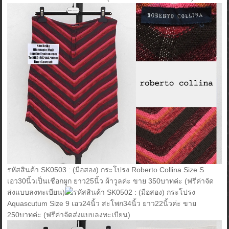
รหัสสินค้า SK0503 : (มือสอง) กระโปรง Roberto Collina Size S
เอว30นิ้วเป็นเชือกผูก ยาว25นิ้ว ผ้าวูลค่ะ ขาย 350บาทค่ะ (ฟรีค่าจัด
ส่งแบบลงทะเบียน)
รหัสสินค้า SK0502 : (มือสอง) กระโปรง
Aquascutum Size 9 เอว24นิ้ว สะโพก34นิ้ว ยาว22นิ้วค่ะ ขาย
250บาทค่ะ (ฟรีค่าจัดส่งแบบลงทะเบียน)