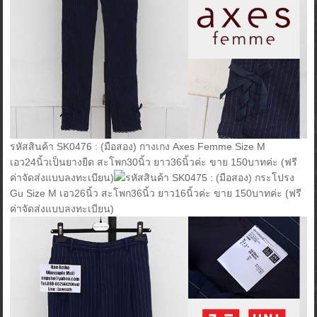
รหัสสินค้า SK0476 : (มือสอง) กางเกง Axes Femme Size M
เอว24นิ้วเป็นยางยืด สะโพก30นิ้ว ยาว36นิ้วค่ะ ขาย 150บาทค่ะ (ฟรี
ค่าจัดส่งแบบลงทะเบียน)
รหัสสินค้า SK0475 : (มือสอง) กระโปรง
Gu Size M เอว26นิ้ว สะโพก36นิ้ว ยาว16นิ้วค่ะ ขาย 150บาทค่ะ (ฟรี
ค่าจัดส่งแบบลงทะเบียน)