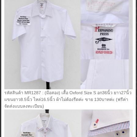
รหัสสินค้า MR1287 : (มือสอง) เสื้อ Oxford Size S อก36นิ้ว ยาว27นิ้ว
แขนยาว8.5นิ้ว ไหล่16.5นิ้ว ผ้าไม่ต้องรีดค่ะ ขาย 130บาทค่ะ (ฟรีค่า
จัดส่งแบบลงทะเบียน)