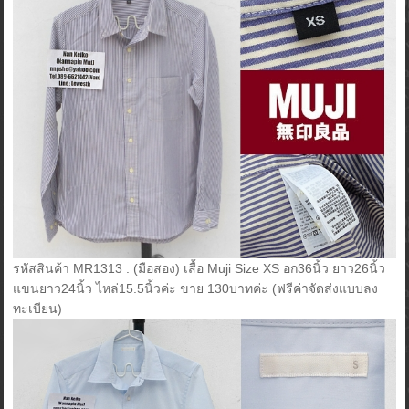
รหัสสินค้า MR1313 : (มือสอง) เสื้อ Muji Size XS อก36นิ้ว ยาว26นิ้ว
แขนยาว24นิ้ว ไหล่15.5นิ้วค่ะ ขาย 130บาทค่ะ (ฟรีค่าจัดส่งแบบลง
ทะเบียน)