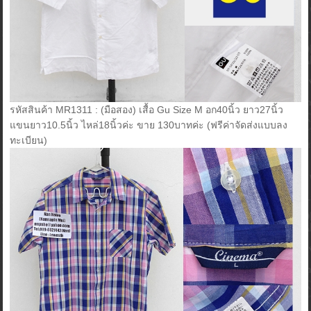
รหัสสินค้า MR1311 : (มือสอง) เสื้อ Gu Size M อก40นิ้ว ยาว27นิ้ว
แขนยาว10.5นิ้ว ไหล่18นิ้วค่ะ ขาย 130บาทค่ะ (ฟรีค่าจัดส่งแบบลง
ทะเบียน)