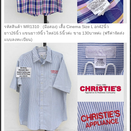
รหัสสินค้า MR1310 : (มือสอง) เสื้อ Cinema Size L อก42นิ้ว
ยาว26นิ้ว แขนยาว9นิ้ว ไหล่16.5นิ้วค่ะ ขาย 130บาทค่ะ (ฟรีค่าจัดส่ง
แบบลงทะเบียน)