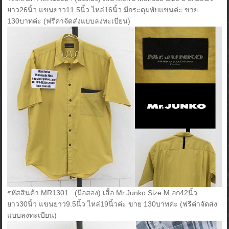
ยาว26นิ้ว แขนยาว11.5นิ้ว ไหล่16นิ้ว มีกระดุมพับแขนค่ะ ขาย
130บาทค่ะ (ฟรีค่าจัดส่งแบบลงทะเบียน)
รหัสสินค้า MR1301 : (มือสอง) เสื้อ Mr.Junko Size M อก42นิ้ว
ยาว30นิ้ว แขนยาว9.5นิ้ว ไหล่19นิ้วค่ะ ขาย 130บาทค่ะ (ฟรีค่าจัดส่ง
แบบลงทะเบียน)