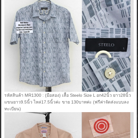
รหัสสินค้า MR1300 : (มือสอง) เสื้อ Steelo Size L อก42นิ้ว ยาว28นิ้ว
แขนยาว9.5นิ้ว ไหล่17.5นิ้วค่ะ ขาย 130บาทค่ะ (ฟรีค่าจัดส่งแบบลง
ทะเบียน)