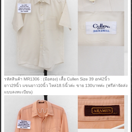
รหัสสินค้า MR1306 : (มือสอง) เสื้อ Cullen Size 39 อก42นิ้ว
ยาว29นิ้ว แขนยาว10นิ้ว ไหล่18.5นิ้วค่ะ ขาย 130บาทค่ะ (ฟรีค่าจัดส่ง
แบบลงทะเบียน)