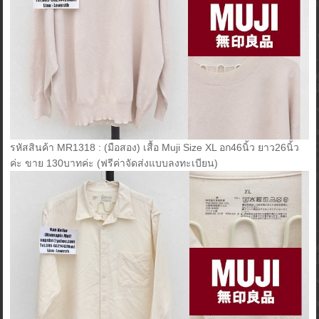
รหัสสินค้า MR1318 : (มือสอง) เสื้อ Muji Size XL อก46นิ้ว ยาว26นิ้ว
ค่ะ ขาย 130บาทค่ะ (ฟรีค่าจัดส่งแบบลงทะเบียน)