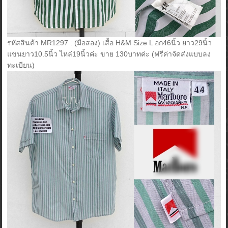
รหัสสินค้า MR1297 : (มือสอง) เสื้อ H&M Size L อก46นิ้ว ยาว29นิ้ว
แขนยาว10.5นิ้ว ไหล่19นิ้วค่ะ ขาย 130บาทค่ะ (ฟรีค่าจัดส่งแบบลง
ทะเบียน)