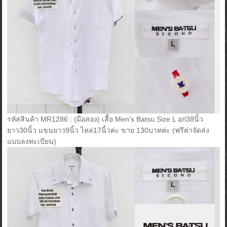
รหัสสินค้า MR1286 : (มือสอง) เสื้อ Men's Batsu Size L อก38นิ้ว
ยาว30นิ้ว แขนยาว9นิ้ว ไหล่17นิ้วค่ะ ขาย 130บาทค่ะ (ฟรีค่าจัดส่ง
แบบลงทะเบียน)