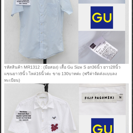
รหัสสินค้า MR1312 : (มือสอง) เสื้อ Gu Size S อก36นิ้ว ยาว28นิ้ว
แขนยาว9นิ้ว ไหล่16นิ้วค่ะ ขาย 130บาทค่ะ (ฟรีค่าจัดส่งแบบลง
ทะเบียน)