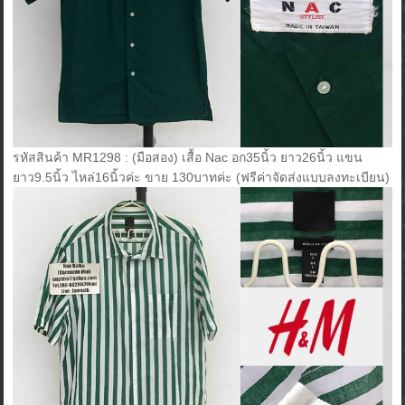
รหัสสินค้า MR1298 : (มือสอง) เสื้อ Nac อก35นิ้ว ยาว26นิ้ว แขน
ยาว9.5นิ้ว ไหล่16นิ้วค่ะ ขาย 130บาทค่ะ (ฟรีค่าจัดส่งแบบลงทะเบียน)