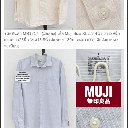
รหัสสินค้า MR1317 : (มือสอง) เสื้อ Muji Size XL อก44นิ้ว ยาว29นิ้ว
แขนยาว25นิ้ว ไหล่18.5นิ้วค่ะ ขาย 130บาทค่ะ (ฟรีค่าจัดส่งแบบลง
ทะเบียน)