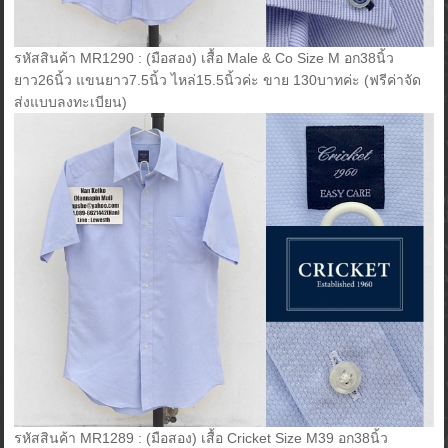
รหัสสินค้า MR1290 : (มือสอง) เสื้อ Male & Co Size M อก38นิ้ว
ยาว26นิ้ว แขนยาว7.5นิ้ว ไหล่15.5นิ้วค่ะ ขาย 130บาทค่ะ (ฟรีค่าจัด
ส่งแบบลงทะเบียน)
รหัสสินค้า MR1289 : (มือสอง) เสื้อ Cricket Size M39 อก38นิ้ว