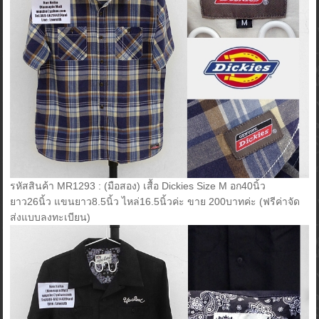
รหัสสินค้า MR1293 : (มือสอง) เสื้อ Dickies Size M อก40นิ้ว
ยาว26นิ้ว แขนยาว8.5นิ้ว ไหล่16.5นิ้วค่ะ ขาย 200บาทค่ะ (ฟรีค่าจัด
ส่งแบบลงทะเบียน)