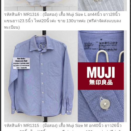
รหัสสินค้า MR1316 : (มือสอง) เสื้อ Muji Size L อก44นิ้ว ยาว28นิ้ว
แขนยาว23.5นิ้ว ไหล่20นิ้วค่ะ ขาย 130บาทค่ะ (ฟรีค่าจัดส่งแบบลง
ทะเบียน)
รหัสสินค้า MR1315 : (มือสอง) เสื้อ Muji Size M อก40นิ้ว ยาว26นิ้ว