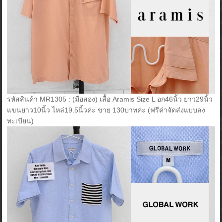
รหัสสินค้า MR1305 : (มือสอง) เสื้อ Aramis Size L อก46นิ้ว ยาว29นิ้ว
แขนยาว10นิ้ว ไหล่19.5นิ้วค่ะ ขาย 130บาทค่ะ (ฟรีค่าจัดส่งแบบลง
ทะเบียน)