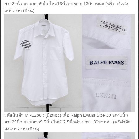
ยาว29นิ้ว แขนยาว9นิ้ว ไหล่16นิ้วค่ะ ขาย 130บาทค่ะ (ฟรีค่าจัดส่ง
แบบลงทะเบียน)
รหัสสินค้า MR1288 : (มือสอง) เสื้อ Ralph Evans Size 39 อก40นิ้ว
ยาว29นิ้ว แขนยาว9.5นิ้ว ไหล่17.5นิ้วค่ะ ขาย 130บาทค่ะ (ฟรีค่าจัด
ส่งแบบลงทะเบียน)