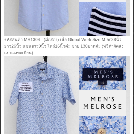
รหัสสินค้า MR1304 : (มือสอง) เสื้อ Global Work Size M อก38นิ้ว
ยาว26นิ้ว แขนยาว9นิ้ว ไหล่16นิ้วค่ะ ขาย 130บาทค่ะ (ฟรีค่าจัดส่ง
แบบลงทะเบียน)