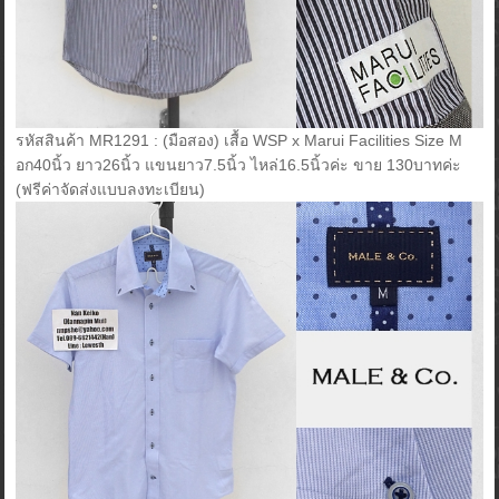
รหัสสินค้า MR1291 : (มือสอง) เสื้อ WSP x Marui Facilities Size M
อก40นิ้ว ยาว26นิ้ว แขนยาว7.5นิ้ว ไหล่16.5นิ้วค่ะ ขาย 130บาทค่ะ
(ฟรีค่าจัดส่งแบบลงทะเบียน)