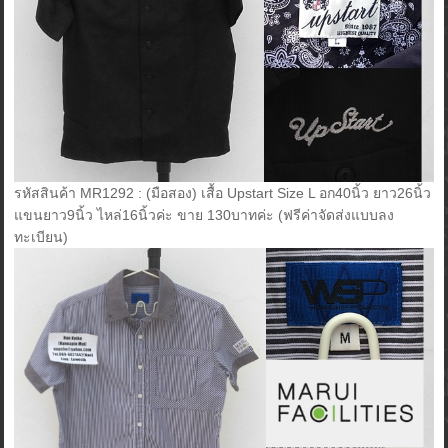
รหัสสินค้า MR1292 : (มือสอง) เสื้อ Upstart Size L อก40นิ้ว ยาว26นิ้ว
แขนยาว9นิ้ว ไหล่16นิ้วค่ะ ขาย 130บาทค่ะ (ฟรีค่าจัดส่งแบบลง
ทะเบียน)