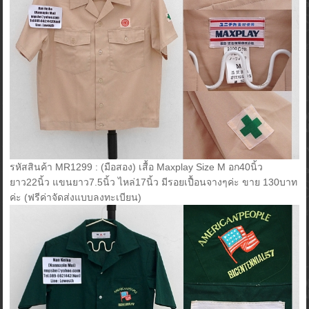
รหัสสินค้า MR1299 : (มือสอง) เสื้อ Maxplay Size M อก40นิ้ว
ยาว22นิ้ว แขนยาว7.5นิ้ว ไหล่17นิ้ว มีรอยเปื้อนจางๆค่ะ ขาย 130บาท
ค่ะ (ฟรีค่าจัดส่งแบบลงทะเบียน)