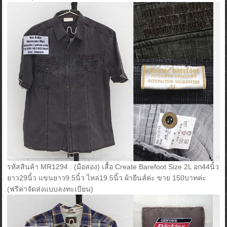
รหัสสินค้า MR1294 : (มือสอง) เสื้อ Create Barefoot Size 2L อก44นิ้ว
ยาว29นิ้ว แขนยาว9.5นิ้ว ไหล่19.5นิ้ว ผ้ายีนส์ค่ะ ขาย 150บาทค่ะ
(ฟรีค่าจัดส่งแบบลงทะเบียน)