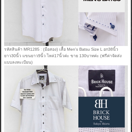
รหัสสินค้า MR1285 : (มือสอง) เสื้อ Men's Batsu Size L อก38นิ้ว
ยาว30นิ้ว แขนยาว9นิ้ว ไหล่17นิ้วค่ะ ขาย 130บาทค่ะ (ฟรีค่าจัดส่ง
แบบลงทะเบียน)