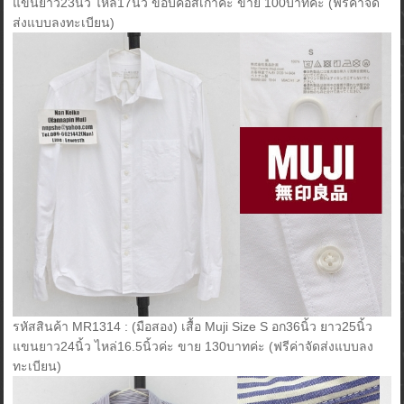
แขนยาว23นิ้ว ไหล่17นิ้ว ขอบคอสีเก่าค่ะ ขาย 100บาทค่ะ (ฟรีค่าจัด
ส่งแบบลงทะเบียน)
รหัสสินค้า MR1314 : (มือสอง) เสื้อ Muji Size S อก36นิ้ว ยาว25นิ้ว
แขนยาว24นิ้ว ไหล่16.5นิ้วค่ะ ขาย 130บาทค่ะ (ฟรีค่าจัดส่งแบบลง
ทะเบียน)