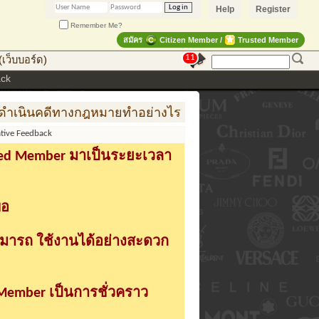
Help
Register
Remember Me?
สมัคร
Citizen Member /
Trusted Member
11
เว็บบอร์ด)
ack
นินคดีทางกฎหมายทำอย่างไร
การสร้าง สินค้าแฟชั่น สู
ative Feedback
sted Member มาเป็นระยะเวลา
่อ
ามารถ ใช้งานได้อย่างสะดวก
 Member เป็นการชั่วคราว