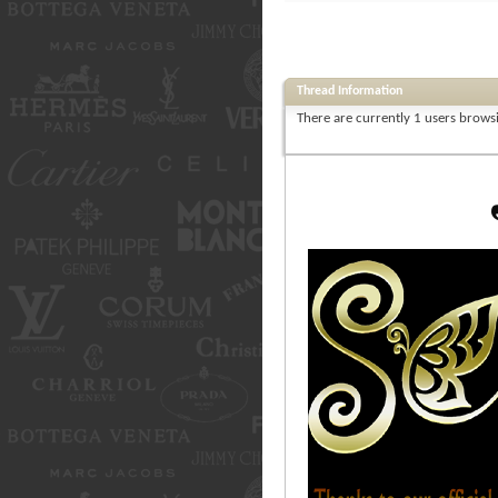
Thread Information
There are currently 1 users browsi