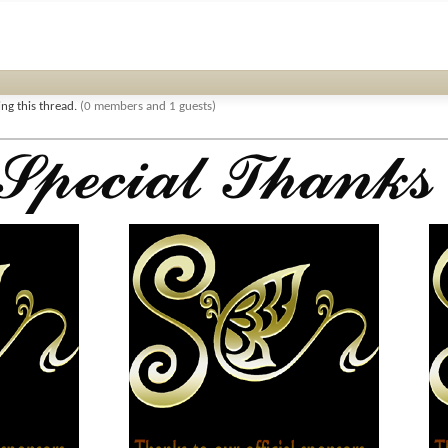
ng this thread.
(0 members and 1 guests)