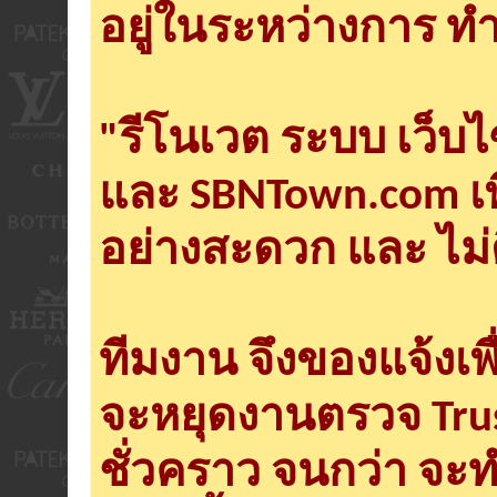
อยู่ในระหว่างการ ทำ
"รีโนเวต ระบบ เว็บ
และ SBNTown.com เพ
อย่างสะดวก และ ไม่
ทีมงาน จึงของแจ้งเพ
จะหยุดงานตรวจ Tru
ชั่วคราว จนกว่า จะ