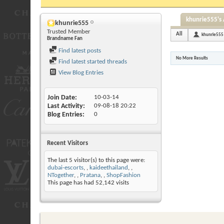
khunrie555's 
khunrie555
Trusted Member
All
khunrie555
Brandname Fan
Find latest posts
No More Results
Find latest started threads
View Blog Entries
Join Date
10-03-14
Last Activity
09-08-18
20:22
Blog Entries
0
Recent Visitors
The last 5 visitor(s) to this page were:
dubai-escorts
,
kaideethailand
,
NTogether
,
Pratana
,
ShopFashion
This page has had
52,142
visits