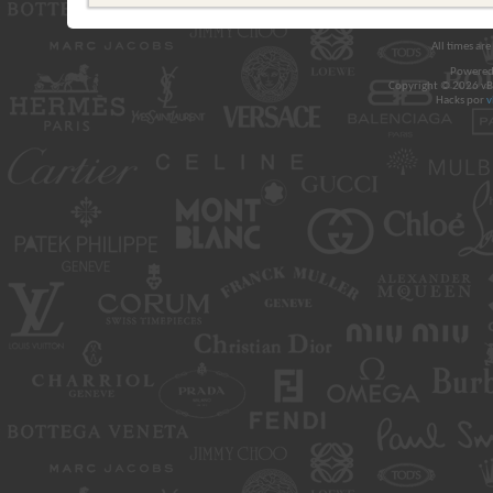
All times ar
Powered
Copyright © 2026 vBul
Hacks por
v