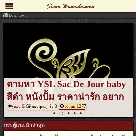
Downtown
ตามหา YSL Sac De Jour baby
สีดำ หนังปั้ม ราคาน่ารัก อยาก
0
0
1277
ปล่อย แอดไลนมาได้เลยค่ะ
ตอบ
ขอบคุณ/ถูกใจ
เข้าชม
•
○
•
•
•
กระทู้แนะนำล่าสุด