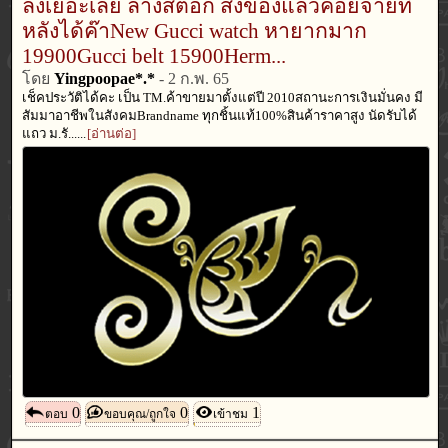
ลงเยอะเลย ล้างสต๊อก ส่งของแล้วค่อยจ่ายที
หลังได้ค๊าNew Gucci watch หายากมาก
19900Gucci belt 15900Herm...
โดย
Yingpoopae*.*
-
2 ก.พ. 65
เช็คประวัติได้คะ เป็น TM.ค้าขายมาตั้งแต่ปี 2010สถานะการเงินมั่นคง มี
สัมมาอาชีพในสังคมBrandname ทุกชิ้นแท้100%สินค้าราคาสูง นัดรับได้
แถว ม.รั......
[อ่านต่อ]
0
0
1
ตอบ
ขอบคุณ/ถูกใจ
เข้าชม