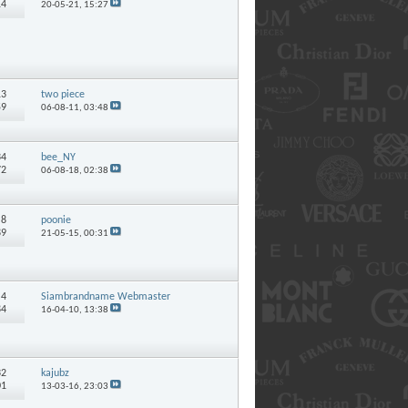
14
20-05-21,
15:27
13
two piece
59
06-08-11,
03:48
34
bee_NY
72
06-08-18,
02:38
:
8
poonie
89
21-05-15,
00:31
:
4
Siambrandname Webmaster
84
16-04-10,
13:38
32
kajubz
01
13-03-16,
23:03