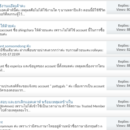
Replies
้งานแอ๊คเค้าคะ
Views: 8
คเค้าท์นี้ค่ะ เหตุผลคือไม่ได้ใช้งานใด ๆ นานหลาปีแล้ว ตอนนี้มีใช้ชีวิต
์ที่ลงกระทู้ไว้...
Replies
ให้ด้วยค่ะ
Views: 8
count ชื่อ yhingchara ให้ด้วยนะคะ เพราะไม่ได้ใช้ account นี้ในการซื้อ
ณค่ะ
Replies
unt somsomdong ค่ะ
Views: 8
ีชิ้นเดียวค่ะ ฝากเพื่อนขายน่าสะดวกกว่าค่ะ รบกวนด้วยนะคะ:rolleyes:
31-01-17 22:09
Replies
Views: 8
t ชื่อ esperiza และข้อมูลของ account นี้ทั้งหมดค่ะ เหตุผลเนื่องจากโดน
l...
Replies
Views: 8
ามประสงค์ที่จะขอแจ้งลบ account " pattygals " ค่ะ เนื่องจากเป็น account
ัครเองตอนแรก...
Replies
อบ และยกเลิกแอคเคาท์ พร้อมเหตุผลข้างใน
Views: 8
(ฺBn4men) เพราะไม่ได้เข้าใช้เป็นเวลานาน ทำให้สถานะ Trusted Member
ไปด้วยเหตุผลอะไร...
Replies
nt
Views: 8
 ืnamnum ค่ะ เพราะว่ามีสระภาษาไทยอยู่ด้านหน้าชื่อภาษาอังกฤษตัว n