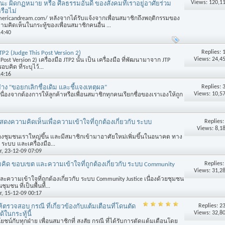
Views: 120,1
ณะ ผิดกฏหมาย หรือ ศีลธรรมอันดี ของสังคมที่เราอยู่อาศัยร่วม
รือไม่
ericandream.com/ หลังจากได้รับแจ้งจากเพื่อนสมาชิกถึงพฤติกรรมของ
มคิดเห็นในกระทู้ของเพื่อนสมาชิกคนอื่น ...
14:40
Replies:
JTP2 (Judge This Post Version 2)
Views: 24,4
 Post Version 2) เครื่องมือ JTP2 นั้น เป็น เครื่องมือ ที่พัฒนามาจาก JTP
อบคิด ที่ระบุไว้...
14:16
Replies:
ย่าง "ขอยกเลิกชื่อเดิม และชี้แจงเหตุผล"
Views: 10,5
 เนื่องจากต้องการให้ลูกค้าหรือเพื่อนสมาชิกทุกคนเรียกชื่อของเราเองให้ถูก
Replies
งความคิดเห็นเพื่อความเข้าใจที่ถูกต้องเกี่ยวกับ ระบบ
Views: 8,1
องชุมชนเราใหญ่ขึ้น และมีสมาชิกเข้ามาอาศัยใหม่เพิ่มขึ้นในอนาคต ทาง
ระบบ และเครื่องมือ...
r
, 23-12-09 07:09
Replies
ิด ขอบเขต และความเข้าใจที่ถูกต้องเกี่ยวกับ ระบบ Community
Views: 31,2
วามเข้าใจที่ถูกต้องเกี่ยวกับ ระบบ Community Justice เนื่องด้วยชุมชน
มชน ที่เป็นพื้นที่...
r
, 15-12-09 00:17
Replies:
2
้ตรวจสอบ กรณี ที่เกี่ยวข้องกับแต้มเตือนที่โดนตัด
Views: 32,8
ในกระทู้นี้
ยชน์กับทุกฝ่าย เพื่อนสมาชิกที่ สงสัย กรณี ที่ได้รับการตัดแต้มเตือนโดย