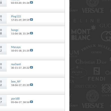
18
02-03-20,
01:26
:
0
Ping122
91
17-01-19,
09:59
:
0
hongz
88
11-06-18,
15:34
:
0
Masaya
12
10-01-18,
21:25
:
0
nuchant
15
30-11-17,
20:22
:
0
bee_NY
32
18-06-17,
01:20
:
0
por168
17
05-06-17,
18:56