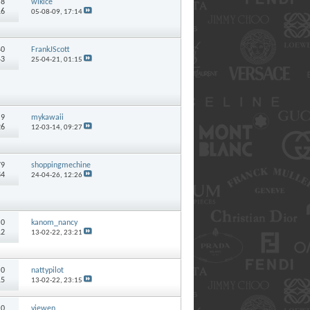
:
8
wikice
16
05-08-09,
17:14
40
FrankJScott
43
25-04-21,
01:15
:
9
mykawaii
26
12-03-14,
09:27
79
shoppingmechine
84
24-04-26,
12:26
:
0
kanom_nancy
12
13-02-22,
23:21
:
0
nattypilot
15
13-02-22,
23:15
:
0
viewen