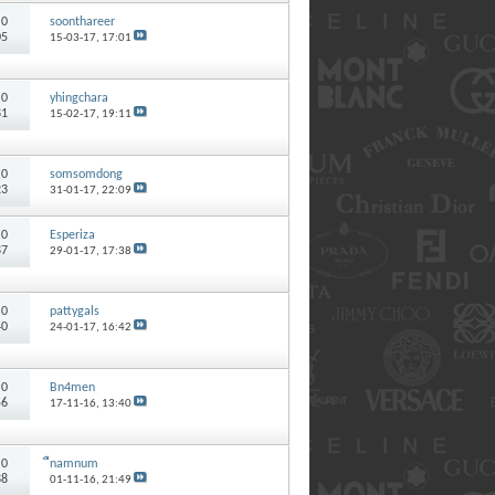
:
0
soonthareer
05
15-03-17,
17:01
:
0
yhingchara
81
15-02-17,
19:11
:
0
somsomdong
23
31-01-17,
22:09
:
0
Esperiza
87
29-01-17,
17:38
:
0
pattygals
40
24-01-17,
16:42
:
0
Bn4men
56
17-11-16,
13:40
:
0
ืnamnum
88
01-11-16,
21:49