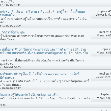
ะบบ JTP...
r
, 18-09-09 11:11
Replies:
4
จ้งลบแต้มเตือน กรณี ครบ 3เดือนแล้วที่กระทู้นี้ เท่านั้น ตั้งนอก
Views: 63,6
ตรวจสอบให้
ดระเบียบ การตั้งกระทู้ในห้อง สอบถามปรึกษาหารือ แสดงความคิดเห็น
ด้วย...
r
, 12-09-09 21:09
Replies:
ดการตั้งกระทู้คะ
Views: 6,0
่าน ท้วงติงมาคะ อยากทราบว่าถ้าต้องการขาย ร่มและปากกาของ marc
ที่ห้องใดคะ ...
Replies
ทู้เพื่อการศึกษา ในการพัฒนาระบบ และการทำงานของทีมงาน
Views: 6,5
ชุมชน สมาชิกที่จะตั้งกระัทู้สอบถามปัญหาต่างๆ เข้ามาศึกษาใน
กระทู้ต่างๆ ที่เป็นกรณีศึกษา เกี่ยวข้องกับ การสร้างเครื่องมือ ในการ
ูแลชุมชน...
r
, 12-08-09 20:03
Replies:
ง ตำแหน่งต่างๆ ที่จะมี เกิดขึ้นใน Siambrandname และ สิ่งที่
Views: 25,9
มีตำแหน่ง
ndname ที่เราอาศัย ร่วมกันนี้เป็นชุมชนขนาดใหญ่ การทำให้ชุมชนแห่งนี้
กัน และ มั่นคง...
r
, 07-07-09 22:47
Replies
ับลบกระทู้ให้นะครับ ไม่ต้องแจ้งมานะครับ
Views: 5,0
นะครับ ไม่ต้องแจ้งมานะครับ เพื่อใช้เป็นหลักฐาน ในการป้องกันการกระทำ
23:28