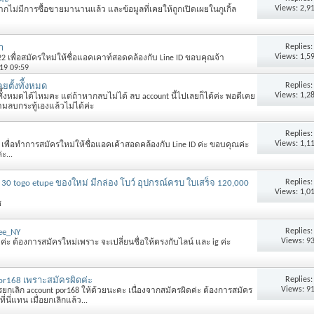
Views: 2,9
ากไม่มีการซื้อขายมานานแล้ว และข้อมูลที่เคยให้ถูกเปิดเผยในกูเกิ้ล
Replies
า
Views: 1,5
 เพื่อสมัครใหม่ให้ชื่อแอคเคาท์สอดคล้องกับ Line ID ขอบคุณจ้า
-19 09:59
Replies
ยตั้งทัี้งหมด
Views: 1,2
งทัี้งหมดได้ไหมคะ แต่ถ้าหากลบไม่ได้ ลบ account นี้ไปเลยก็ได้ค่ะ พอดีเคย
มลบกระทู้เองแล้วไม่ได้ค่ะ
Replies
Views: 1,1
พื่อทำการสมัครใหม่ให้ชื่อแอคเค้าสอดคล้องกับ Line ID ค่ะ ขอบคุณค่ะ
ะ...
Replies
 30 togo etupe ของใหม่ มีกล่อง โบว์ อุปกรณ์ครบ ใบเสร็จ 120,000
Views: 1,0
ช
Replies
ee_NY
Views: 9
ค่ะ ต้องการสมัครใหม่เพราะ จะเปลี่ยนชื่อให้ตรงกับไลน์ และ ig ค่ะ
Replies
or168 เพราะสมัครผิดค่ะ
Views: 9
กเลิก account por168 ให้ด้วยนะคะ เนื่องจากสมัครผิดค่ะ ต้องการสมัคร
นี่แทน เมื่อยกเลิกแล้ว...