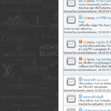
Sticky:
ระบบ Commu
ระบบ Community Justice 
ชอบของ ผู้อาศัยในชุมชน 
Started by
siambrandname
, 28-03-09 
Sticky:
การใช้งาน 
Post
เครื่องมือ Judge This Pos
รายงาน และ สอบถาม...
Started by
siambrandname
, 19-03-09 
Sticky:
กฏประจำห้
กฎ หน้าห้องแต่ละห้อง ใน
ความรู้ รีวิว และพูดคุย ห้
Started by
siambrandname
, 16-03-09 
Sticky:
กฏ ของชุม
สมาชิกที่ทราบกฏกันอยู่แ
เปลี่ยนแปลงให้ละเอียด ช
Started by
siambrandname
, 16-03-09 
ขอยกเลิก Account
เรียน Admin รบกวน Delet
สมาชิกแล้ว ขอบคุณค่ะ
Started by
kanom_nancy
, 13-02-22 23:
ขอยกเลิกบัญชี
เรียน Admin รบกวนขอลบ A
Started by
nattypilot
, 13-0
แจ้งขอลบแอคเคาท​์ค