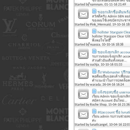
ซึ่งไม่เห็นตอนสมัครค่ะ ข
Started by
ืnamnum
, 01-11-16 21:49
ขอยกเลิกชื่อเดิมพร้
สวัสดีครับ Admin SBN ผมม
ของผมใช้เลขบัตรประชาช
Started by
Pink_Mermaid
, 19-10-16 18
hollster Stargaze Clea
hollster Stargaze Clear Gl
พึงพอใจโดยื ื
Started by
ืnuaoza
, 10-10-16 18:38
ขอแจ้งยกเลิก accou
รบกวนขอแจ้งยกเลิก accou
ส่วนตัวอันเดิมทั้งหมด...
Started by
suchja
, 10-10-16 01:33
ถึง Webmaster ปรึ
พอดีผมยืมแอดเค้าเพื่อนม
คำแนะนำในการปลดล็อค Ac
Started by
warada
, 26-04-16 16:24
แจ้งขอลบชื่อ userna
เรียน Admin ขอแจ้งยกเลิก
สมัคร Account อันใหม่...
Started by
Roche Shop
, 15-04-16 21:36
ลบaccount ชื่อ lunat
เรียน admin รบกวนช่วยลบa
ค่ะ
Started by
lunaticangel
, 10-04-16 22:0