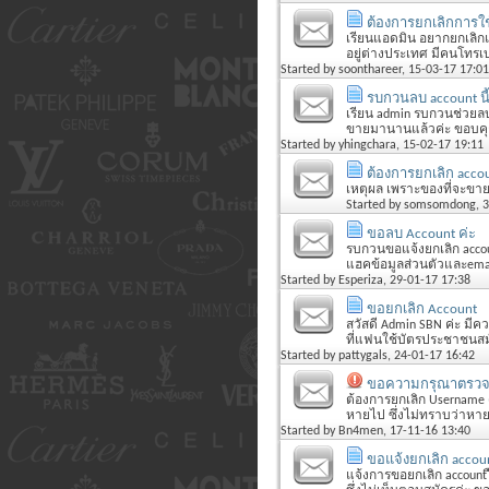
ต้องการยกเลิกการใช
เรียนแอดมิน อยากยกเลิกแอ
อยู่ต่างประเทศ มีคนโทรเบอร
Started by
soonthareer
, 15-03-17 17:01
รบกวนลบ account นี้
เรียน admin รบกวนช่วยลบac
ขายมานานแล้วค่ะ ขอบคุ
Started by
yhingchara
, 15-02-17 19:11
ต้องการยกเลิก acco
เหตุผล เพราะของที่จะขายม
Started by
somsomdong
, 
ขอลบ Account ค่ะ
รบกวนขอแจ้งยกเลิก accoun
แฮคข้อมูลส่วนตัวและemai
Started by
Esperiza
, 29-01-17 17:38
ขอยกเลิก Account
สวัสดี Admin SBN ค่ะ มีคว
ที่แฟนใช้บัตรประชาชนสม
Started by
pattygals
, 24-01-17 16:42
ขอความกรุณาตรวจส
ต้องการยกเลิก Username 
หายไป ซึ่งไม่ทราบว่าหาย
Started by
Bn4men
, 17-11-16 13:40
ขอแจ้งยกเลิก accou
แจ้งการขอยกเลิก account