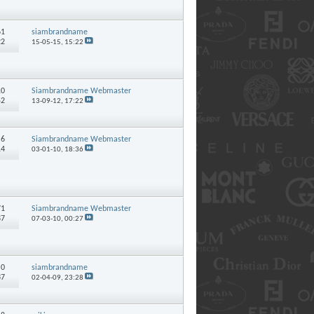
61
siambrandname
22
15-05-15,
15:22
10
Siambrandname Webmaster
52
13-09-12,
17:22
:
6
Siambrandname Webmaster
14
03-01-10,
18:36
71
Siambrandname Webmaster
87
07-03-10,
00:27
:
0
siambrandname
37
02-04-09,
23:28