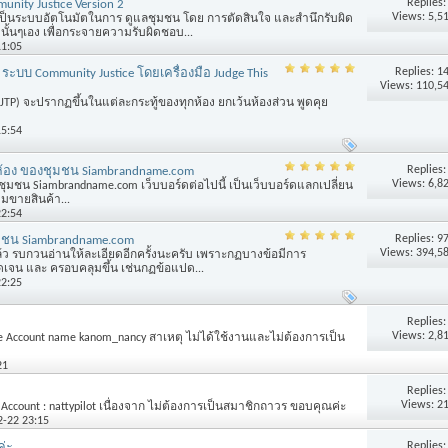
Replies
nity Justice Version 2
Views: 5,5
เป็นระบบอัตโนมัตในการ ดูแลชุมชน โดย การตัดสินใจ และสำนึกรับผิด
นั้นๆเอง เพื่อกระจายความรับผิดชอบ...
11:05
Replies:
1
ระบบ Community Justice โดยเครื่องมือ Judge This
Views: 110,5
t (JTP) จะปรากฏขึ้นในแต่ละกระทู้ของทุกห้อง ยกเว้นห้องส่วน พูดคุย
15:54
Replies
อง ของชุมชน Siambrandname.com
Views: 6,8
ชุมชน Siambrandname.com เว็บบอร์ดต่อไปนี้ เป็นเว็บบอร์ดแลกเปลี่ยน
ามขายสินค้า...
22:54
Replies:
9
ชน Siambrandname.com
Views: 394,5
ล้ว รบกวนอ่านให้ละเอียดอีกครั้งนะครับ เพราะกฏบางข้อมีการ
ัดเจน และ ครอบคลุมขึ้น เช่นกฏข้อแปด...
22:25
Replies
Views: 2,8
e Account name kanom_nancy สาเหตุ ไม่ได้ใช้งานและไม่ต้องการเป็น
21
Replies
Views: 2
ccount : nattypilot เนื่องจาก ไม่ต้องการเป็นสมาชิกถาวร ขอบคุณค่ะ
2-22 23:15
Replies
่ะ