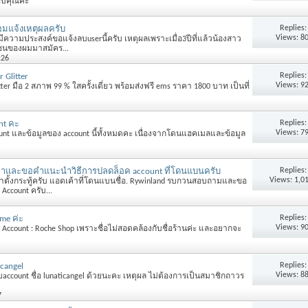
อบคุณค่ะ
Replies
อมแจ้งเหตุผลครับ
Views: 8
ีความประสงค์ขอแจ้งลบuserนี้ครับ เหตุผลเพราะเมื่อ3ปีที่แล้วน้องสาว
นของผมมาสมัคร...
:26
Replies
r Glitter
Views: 9
itter มือ 2 สภาพ 99 % ใสครั้งเดี่ยว พร้อมส่งฟรี ems ราคา 1800 บาท เป็นที่
Replies
nt คะ
Views: 7
nt และข้อมูลของ account นี้ทั้งหมดคะ เนื่องจากโดนแฮคเมลและข้อมูล
Replies
กษาและขอคำแนะนำวิธีการปลดล็อค account ที่โดนแบนครับ
Views: 1,0
าตั้งกระทู้ครับ แอดเค้าที่โดนแบนชื่อ. Rywinland รบกวนสอบถามและขอ
count ครับ...
Replies
me ค่ะ
Views: 9
 Account : Roche Shop เพราะชื่อไม่สอดคล้องกับชื่อร้านค่ะ และอยากจะ
Replies
icangel
Views: 8
ccount ชื่อ lunaticangel ด้วยนะคะ เหตุผล ไม่ต้องการเป็นสมาชิกถาวร
7