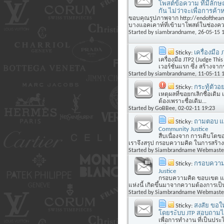
โพสต์ข้อความ ที่มีลักษ
กัน ไม่ว่าจะเพื่อการค้าห
ขอบคุณรูปภาพจาก http://endoftheam
บางแอคเคาท์ที่เข้ามาโพสต์ในช่องควา
Started by
siambrandname
, 26-05-15 
Sticky:
เครื่องมือ 
เครื่องมือ JTP2 (Judge This
เวอร์ชั่นแรก ซึ่ง สร้างจากร
Started by
siambrandname
, 11-05-11 
Sticky:
กระทู้ตัวอ
เหตุผลที่ขอยกเลิกชื่อเดิม
ต้องเพราะชื่อเดิม...
Started by
GoBBee
, 02-02-11 19:23
Sticky:
ถามตอบ แสด
Community Justice
สืบเนื่องจาก การเติบโตข
เราจึงสรุป กรอบความคิด ในการสร้าง 
Started by
Siambrandname Webmaste
Sticky:
กรอบความค
Justice
กรอบความคิด ขอบเขต และค
แห่งนี้ เกิดขึ้นมาจากความต้องการเป็นชุ
Started by
Siambrandname Webmaste
Sticky:
สงสัย ขอให
โดยระับบ JTP สอบถามได้
เพื่อการทำงาน ที่เป็นประโ