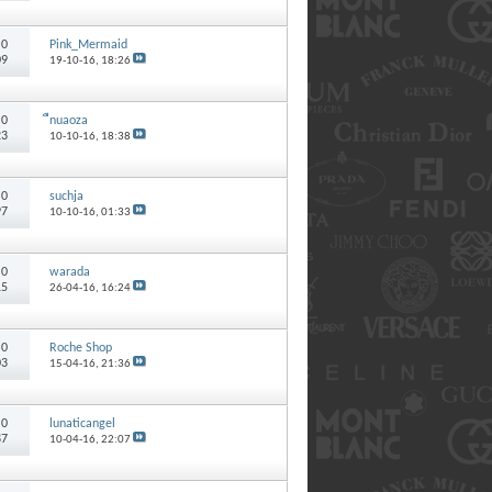
:
0
Pink_Mermaid
09
19-10-16,
18:26
:
0
ืnuaoza
23
10-10-16,
18:38
:
0
suchja
97
10-10-16,
01:33
:
0
warada
15
26-04-16,
16:24
:
0
Roche Shop
03
15-04-16,
21:36
:
0
lunaticangel
87
10-04-16,
22:07