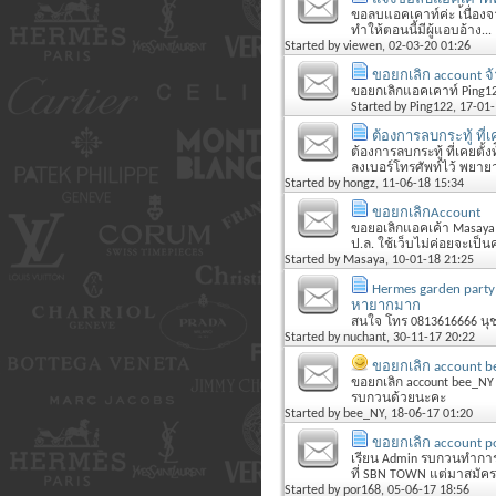
ขอลบแอคเคาท​์ค่ะ เ้นื่องจ
ทำให้ตอนนี้มีผู้แอบอ้าง...
Started by
viewen
, 02-03-20 01:26
ขอยกเลิก account จ้
ขอยกเลิกแอคเคาท์ Ping122
Started by
Ping122
, 17-01
ต้องการลบกระทู้ ที่เค
ต้องการลบกระทู้ ที่เคยตั้
ลงเบอร์โทรศัพท์ไว้ พยายา
Started by
hongz
, 11-06-18 15:34
ขอยกเลิกAccount
ขอยอเลิกแอคเค้า Masaya เ
ป.ล. ใช้เว็บไม่ค่อยจะเป็นค่
Started by
Masaya
, 10-01-18 21:25
Hermes garden party
หายากมาก
สนใจ โทร 0813616666 นุ
Started by
nuchant
, 30-11-17 20:22
ขอยกเลิก account b
ขอยกเลิก account bee_NY 
รบกวนด้วยนะคะ
Started by
bee_NY
, 18-06-17 01:20
ขอยกเลิก account p
เรียน Admin รบกวนทำการย
ที่ SBN TOWN แต่มาสมัครที่
Started by
por168
, 05-06-17 18:56