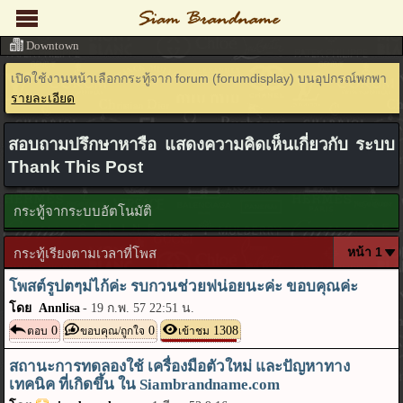
Downtown
เปิดใช้งานหน้าเลือกกระทู้จาก forum (forumdisplay) บนอุปกรณ์พกพา
รายละเอียด
สอบถามปรึกษาหารือ แสดงความคิดเห็นเกี่ยวกับ ระบบ
Thank This Post
กระทู้จากระบบอัตโนมัติ
กระทู้เรียงตามเวลาที่โพส
โพสต์รูปตๆม่ไก้ค่ะ รบกวนช่วยฟน่อยนะค่ะ ขอบคุณค่ะ
โดย Annlisa
-
19 ก.พ. 57 22:51 น.
0
0
1308
ตอบ
ขอบคุณ/ถูกใจ
เข้าชม
สถานะการทดลองใช้ เครื่องมือตัวใหม่ และปัญหาทาง
เทคนิค ที่เกิดขึ้น ใน Siambrandname.com