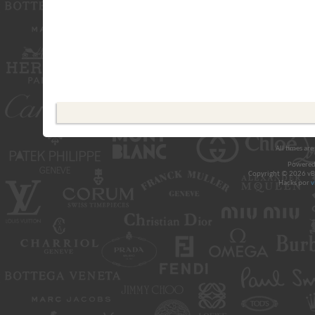
All times ar
Powered
Copyright © 2026 vBul
Hacks por
v