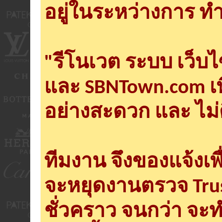
อยู่ในระหว่างการ ทำ
"รีโนเวต ระบบ เว็บ
และ SBNTown.com เพ
อย่างสะดวก และ ไม่
ทีมงาน จึงของแจ้งเพ
จะหยุดงานตรวจ Tru
ชั่วคราว จนกว่า จะ