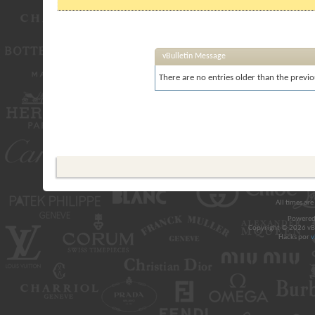
vBulletin Message
There are no entries older than the previo
All times ar
Powered
Copyright © 2026 vBul
Hacks por
v