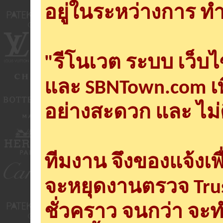
อยู่ในระหว่างการ ทำ
"รีโนเวต ระบบ เว็บ
และ SBNTown.com เพ
อย่างสะดวก และ ไม่
ทีมงาน จึงของแจ้งเพ
จะหยุดงานตรวจ Tru
ชั่วคราว จนกว่า จะ