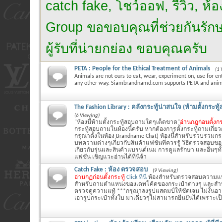
catch fake, โชว์ออฟ, รีวิว, ห
Group ขอขอบคุณที่ช่วยกันรักษาไ
ผู้รับที่น่ายกย่อง ขอบคุณครับ
PETA : People for the Ethical Treatment of Animals
(1 
Animals are not ours to eat, wear, experiment on, use for en
any other way. Siambrandnamd.com supports PETA and anima
The Fashion Library : คลังกระทู้น่าสนใจ (ห้ามตั้งกระท
(6 Viewing)
"ห้องนี้ห้ามตั้งกระทู้สอบถามใดๆเด็ดขาด"
อ่านกฏก่อนตั้งกร
กระทู้สอบถามในห้องนี้ครับ หากต้องการตั้งกระทู้ถามเกี่ย
กรุณาตั้งในห้อง Brandname Chat) ห้องนี้สำหรับรวบรวมกระ
บทความต่างๆเกี่ยวกับสินค้าแฟชั่นที่ควรรู้ วิธีตรวจสอบข
เกี่ยวกับรุ่นและสินค้าแบรนด์เนม การดูแลรักษา และอื่นๆทั้ง
แฟชั่น เชิญแวะอ่านได้ที่นี่จ้า
Catch Fake : ห้อง ตรวจสอบ
(9 Viewing)
อ่านกฏก่อนตั้งกระทู้
Click ที่นี่
ห้องสำหรับตรวจสอบความแท
สำหรับถามตำแหน่งของเดทโค้ดของกระเป๋าต่างๆ และสำหรั
ตรวจดูความแท้ ***กรุณาลงรูปแสตมป์ให้ชัดเจน ไม่งั้นอ
เอารูปกระเป๋าทั้งใบ มาเดี่ยวๆไม่สามารถยืนยันได้เพราะเ