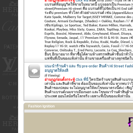
อ่านกฏก่อนตั้งกระทู้
Click ที่นี่
สินค้าเกิน 1000.- กรุณาทำ
แบรนด์ที่อนุญาิตให้ขายในหมวดนี้ แบ่งออกเป็น Premium Hi
street)Premium Hi-street คือ แบรนด์ที่ไม่จัดเป็น Hi End แต
ระดับ premium ทั่วโลก ตัวอย่างแบรนด์ เช่น (Apparel&Accs
Kate Spade, Mulberry for Target,ISSEY MIYAKE, Comme des 
Couture, Armani Exchange, (Shades)-> Oakley, Rayban /// ส่
เช่น Kiplings, Le Sportsac, Ted Baker, Karen Millen, Harrods
Kookai, Playboy, Miss Sixty, Guess, ZARA, TopShop, F21, xo
Esprits, Bossini, Ninewest, Aldo, Greyhound, Kloset, Disaya,
Flynow, Senada, Jaspal, /// Premium Hi-St & Hi-St. Jeans เช
True Religion, Rock & Republic, Evisu, Ksubi, Nudie, Diesel,
Replay/// Hi-St. watch เช่น Toywatch, Casio, Fossil /// Hi-St
Converse, Onitsuka T., Fred Perry, Lacoste, Le Coq, Skecher
อื่นๆ อีกมายมาก ที่หาซื้อได้ตามห้างสรรพสินค้าชั้นนำทั่ว
แฟชั่นที่เป็นของแท้เท่านั้น ห้ามขายเครื่องสำอางทุกชนิดในห
แนะนำร้านค้า และ รับ pre-order สินค้า Hi Street Fash
อนุญาตให้ลงลิ
(6 Viewing)
อ่านกฏก่อนตั้งกระทู้
Click ที่นี่
ใครเปิดร้านขายสินค้าแบรนด์
เท่านั้น และสินค้าที่ขาย ต้องเป็นของแท้เท่านั้น หากพบว่
สินค้าของปลอม จะไม่อนุญาตให้ลงโฆษณาตรงนี้ค่ะ) เชิญโพส
สินค้าแบรนด์เนมจากเมืองนอก และโฆษณาร้านค้าสินค้าแฟช
ประเทศ ออนไลน์หรือโลกจริง เฉพาะที่เป็นของแท้เท่านั้น
Fashion Ignition