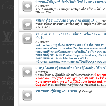
สำหรับแจ้งปัญหาที่เกิดขึ้นในเว็บไซต์ โดยแบ่งตามหมวด
(13 Viewing)
ห้องเพื่อแจ้งปัญหา ตามกลุ่มของปัญหาที่เกิดขึ้นในเว็บไซต์
วิธีการแก้ไข
คู่มือการใช้งานเวบไซด์ จากชาวสยามแบรนด์เนม
(12
สำหรับเพื่อนๆ มาร่วมกันแชร์ความรู้เขียนคู่มือการใช้ง
ของเราครับ
สอบถาม เสนอแนะ ร้องเรียน เกี่ยวกับเครื่องมือต่างๆ เช
เป็นต้น
(10 Viewing)
Just this Post (JTP) ชี้แจง ร้องเรียน เพื่อแก้ไข ที่เกี่ยวข้องกับ
สอบถามและติดตามการสมัครเกี่ยวกับระบบ Trusted Member
สอบถามปรึกษาหารือ แสดงความคิดเห็นเกี่ยวกับ ระบบ Thank
สอบถามเกี่ยวกับระบบ Positive/Negative Feedback, >Click<
สอบถามเกี่ยวกับระบบ Member Vote >Click<
แจ้งปัญหา และเสนอแนะ แนวทางแก้ไขปรับปรุง ระบบ Blog 
ฝากรูป โพสกระทู้ ทดสอบโพสต์กระทู้ โพสต์รูป วิธีการใช
(8 Viewing)
ทดสอบโพสกระทู้ได้ที่ห้องนี้ก่อนใช้งานห้องต่างๆ
ห้องทดสอ
หากตรวจพบกระทู้ใด "เข้าข่ายลงประกาศขายสินค้า ไม่ใช
พยายามจะหาช่องว่างของห้องนี้ใช้เป็นประโยชน์ส่วนตัว 
นั้นๆ ทันที
เริ่มบังคับใช้กับกระทู้ที่ลงประกาศตั้งแต่ 30/10/
รายงานกระทู้ผิดกฏ แยกตามวัน
(7 Viewing)