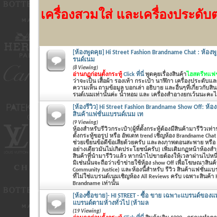
เครื่องสวมใส่ และเครื่องประดับต่
[ห้องพูดคุย] Hi Street Fashion Brandname Chat : ห้องพู
รนด์เนม
(8 Viewing)
อ่านกฏก่อนตั้งกระทู้
Click ที่นี่
พูดคุยเรื่องสินค้า
ไฮสตรีทแฟชั
ว่าจะเป็น
เสื้อผ้า รองเท้า กระเป๋า นาฬิกา เครื่องประดับแ
ความเห็น ถามข้อมูล บอกเล่า อธิบาย และอื่นๆที่เกี่ยวกับส
รนด์เนมเท่านั้นค่ะ น้ำหอม และ เครื่องสำอางยกเว้นนะคะไม่
[ห้องรีวิว] Hi Street Fashion Brandname Show Off: ห้อ
สินค้าแฟชั่นแบรนด์เนม เท
(9 Viewing)
ห้องสำหรับรีวิวกระเป๋า(ผู้ที่ตั้งกระทู้ต้องมีสินค้ามารีวิวเท่า
ตั้งกระทู้ขอรูป หรือ อัพเดท trend เชิญห้อง Brandname Cha
ช่วยเขียนข้อดีข้อเสียด้วยครับ และลงภาพตอนสะพาย หรือ
อย่างเดียวมันไม่เกิดประโยชน์ครับ) เพิ่มเติมกฏหน้าห้องสำ
สินค้าที่นำมารีวิวแล้ว หากนำไปขายต้องให้เวลาผ่านไปหนึ
มิเช่นนั้นจะถือว่าเข้าข่ายใช้ห้อง show Off เพื่อโฆษณาสินค้
Community Justice) และห้องนี้สำหรับ รีวิว สินค้าแฟชั่นแบรน
ที่ไม่ใช่แบรนด์เนมเชิญห้อง All Reviews ครับ เฉพาะสินค้า H
Brandname เท่านั้น
[ห้องซื้อขาย]- HI STREET - ซื้อ ขาย เฉพาะแบรนด์ของแท้
แบรนด์ตามห้างทั่วไป (ห้ามล
(19 Viewing)