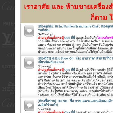
เราอาศัย
และ ห้ามขายเครื่องส
ก็ตาม ใ
[ห้องพูดคุย] Hi End Fashion Brandname Chat : ห้องพูดค
รนด์เนม
(16 Viewing)
อ่านกฏก่อนตั้งกระทู้
Click ที่นี่
พูดคุยเรื่องสินค้า
ไฮเอนด์แฟชั
ว่าจะเป็น
เสื้อผ้า รองเท้า กระเป๋า นาฬิกา เครื่องประดับแ
เฉพาะ ห้อง Hi end เท่านั้น ปากกา เป็นสินค้าแฟชันด้วยเช่น
ข้อมูล บอกเล่า อธิบาย และอื่นๆที่เกี่ยวกับสินค้าไฮเอนด์แฟ
น้ำหอม และ เครื่องสำอางยกเว้นนะคะไม่ได้คุยในห้องนี้ค่ะ
[ห้องรีวิว] Hi End Show Off: ห้อง อาหารตา สำหรับรีวิว สิ
เกี่ยวข้องกับ Hi End
(8 Viewing)
อ่านกฏก่อนตั้งกระทู้
Click ที่นี่
ห้องสำหรับรีวิวกระเป๋า(ผู้ที่ตั
เท่านั้น เอารูปมาจากที่อื่น หรือ ตั้งกระทู้ขอรูป หรือ อัพเด
Chat ครับ) (ในการรีวิวรบกวนช่วยเขียนข้อดีข้อเสียด้ว
หรือ ถือด้วยครับ เอามาอวดอย่างเดียวมันไม่เกิดประโยชน์ค
สำหรับห้อง Show Off คือสินค้าที่นำมารีวิวแล้ว หากนำไปข
เดือน จึงนำไปลงขายได้ มิเช่นนั้นจะถือว่าเข้าข่ายใช้ห้อง 
(อ่านเพิ่มเติมในห้อง Community Justice) และห้องนี้สำหรับ 
รนด์เนม เท่านั้นสินค้าอื่นๆที่ไม่ใช่แบรนด์เนมเชิญห้อง All 
[ห้องซื้อขาย]- HI END - ซื้อ ขาย เฉพาะแบรนด์ของแท้ระด
ลงลิงค์ร้านค้า)
(5 Viewing)
อ่านกฏก่อนตั้งกระทู้
Click ที่นี่
กรุณาทำตามกฏแปดข้อในก