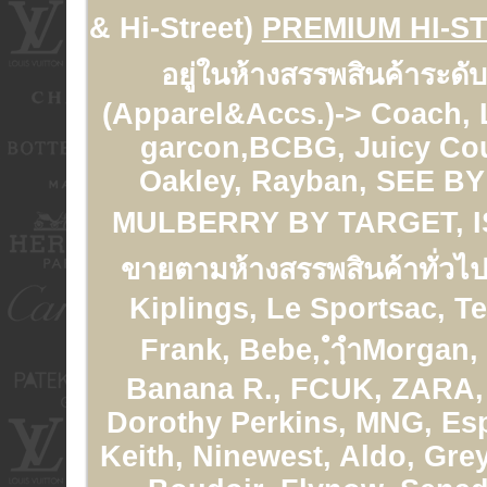
& Hi-Street)
PREMIUM HI-S
อยู่ในห้างสรรพสินค้าระดั
(Apparel&Accs.)-> Coach,
garcon,BCBG, Juicy Cou
Oakley, Rayban, SEE 
MULBERRY BY TARGET, 
ขายตามห้างสรรพสินค้าทั่วไป
Kiplings, Le Sportsac, T
Frank, Bebe, ฺำฺำMorgan,
Banana R., FCUK, ZARA, 
Dorothy Perkins, MNG, Esp
Keith, Ninewest, Aldo, Gre