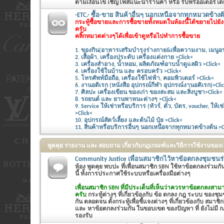
ตามเงื่อนไข เชิญโพสแนะนำร้านค้า หรือ รับพรีออเดอร์ได้
-ETC.- ซื้อ-ขาย สินค้าอื่นๆ นอกเหนือจากทุกหมวดข้างต้
กระทู้ซื้อขายและการซื้อขายทั้งหมดในห้องนี้ได้ขยายไปย
ครับ
คลิ๊กหมวดต่างๆได้เพื่อเข้าดูหรือไปทำการซื้อขาย
1. ของกิน(อาหารเสริมบำรุงร่างกาย&เพื่อความงาม, เมนูอร
2. เสื้อผ้า, เครื่องประดับ เครื่องแต่งกาย >Click<
3. เครื่องสำอาง, น้ำหอม, ผลิตภัณฑ์อาบน้ำดูแลผิว >Click<
4. เครื่องใช้ในบ้าน และ ครอบครัว >Click<
5. โทรศัพท์มือถือ, เครื่องใช้ไฟฟ้า, คอมพิวเตอร์ >Click<
6. งานอดิเรก (หนังสือ อุปกรณ์กีฬา อุปกรณ์งานอดิเรก)>Cli
7. ศิลปะ เครื่องเขียน ของเก่า ของสะสม และสิ่งบูชา>Click<
8. รถยนต์ และ ยานพาหนะต่างๆ >Click<
9. Service ให้เช่าหรือบริการ (ทัวร์, ตั๋ว, บัตร, voucher, ให
>Click<
10. อุปกรณ์สัตว์เลี้ยง และต้นไม้ ปุ๋ย >Click<
11. สินค้าหรือบริการอื่นๆ นอกเหนือจากทุกหมวดข้างต้น >C
พูดคุย รายงาน และ สอบถาม เกี่ยวกับกฏเกณฑ์และวิธีการใช้งานของ
Community Justice เพื่อนสมาชิกไว้หาข้อตกลงชุมชนร
ห้อง พูดคุย พบปะ ที่เพื่อนสมาชิก SBN ใช้หาข้อตกลงร่วมก
นี้ ทั้งการประกาศใช้ระบบหรือเครื่องมือต่างๆ
เพื่อนสมาชิก SBN ที่มีประเด็นที่เห็นว่าควรหาข้อตกลงสามา
ครับ
กระทู้ต่างๆ ที่เกี่ยวข้องกับ ข้อ ตกลง กฎ ระบบ ของชุมช
กัน ตลอดจน ตั้งกระทู้เพื่อชี้แจงต่างๆ ที่เกี่ยวข้องกับ สมาชิ
และ หาข้อตกลงร่วมกัน ในขอบเขต ของปัญหา ที่ ยังไม่มี กฎ
รองรับ