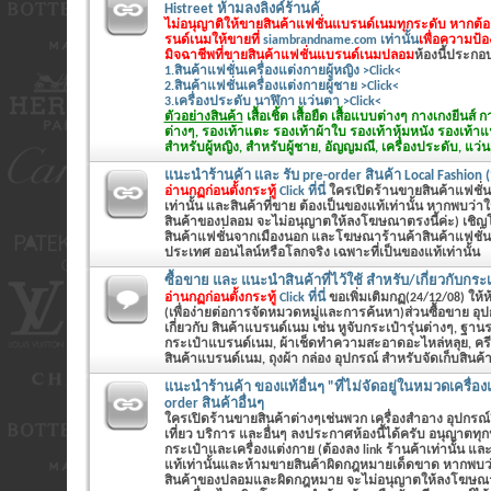
Histreet ห้ามลงลิงค์ร้านค้
ไม่อนุญาติให้ขายสินค้าแฟชั่นแบรนด์เนมทุกระดับ หากต้
รนด์เนมให้ขายที่
siambrandname.com เท่านั้น
เพื่อความป้
มิจฉาชีพที่ขายสินค้าแฟชั่นแบรนด์เนมปลอม
ห้องนี้ประกอบด
1.สินค้าแฟชั่นเครื่องแต่งกายผู้หญิง >Click<
2.สินค้าแฟชั่นเครื่องแต่งกายผู้ชาย >Click<
3.เครื่องประดับ นาฬิกา แว่นตา >Click<
ตัวอย่างสินค้า
เสื้อเชิ้ต เสื้อยืด เสื้อแบบต่างๆ กางเกงยีนส
ต่างๆ, รองเท้าแตะ รองเท้าผ้าใบ รองเท้าหุ้มหนัง รองเท้า
สำหรับผู้หญิง, สำหรับผู้ชาย, อัญญมณี, เครื่องประดับ, แว่น
แนะนำร้านค้า และ รับ pre-order สินค้า Local Fashion (
อ่านกฏก่อนตั้งกระทู้
Click ที่นี่
ใครเปิดร้านขายสินค้าแฟชั่นทั
เท่านั้น และสินค้าที่ขาย ต้องเป็นของแท้เท่านั้น หากพบว่
สินค้าของปลอม จะไม่อนุญาตให้ลงโฆษณาตรงนี้ค่ะ) เชิญโพส
สินค้าแฟชั่นจากเมืองนอก และโฆษณาร้านค้าสินค้าแฟชั่นต
ประเทศ ออนไลน์หรือโลกจริง เฉพาะที่เป็นของแท้เท่านั้น
ซื้อขาย และ แนะนำสินค้าที่ไว้ใช้ สำหรับ/เกี่ยวกับกระเ
อ่านกฏก่อนตั้งกระทู้
Click ที่นี่
ขอเพิ่มเติมกฏ(24/12/08) ให้ห้อ
(เพื่อง่ายต่อการจัดหมวดหมู่และการค้นหา)ส่วนซื้อขาย อุ
เกี่ยวกับ สินค้าแบรนด์เนม เช่น หูจับกระเป๋ารุ่นต่างๆ, ฐานร
กระเป๋าแบรนด์เนม, ผ้าเช็ดทำความสะอาดอะไหล่หลุย, คร
สินค้าแบรนด์เนม, ถุงผ้า กล่อง อุปกรณ์ สำหรับจัดเก็บสินค
แนะนำร้านค้า ของแท้อื่นๆ "ที่ไม่จัดอยู่ในหมวดเครื่อง
order สินค้าอื่นๆ
ใครเปิดร้านขายสินค้าต่างๆเช่นพวก เครื่องสำอาง อุปกรณ์
เที่ยว บริการ และอื่นๆ ลงประกาศห้องนี้ได้ครับ อนุญาตท
กระเป๋าและเครื่องแต่งกาย (ต้องลง link ร้านค้าเท่านั้น และ
แท้เท่านั้นและห้ามขายสินค้าผิดกฎหมายเด็ดขาด หากพบว
สินค้าของปลอมและผิดกฎหมาย จะไม่อนุญาตให้ลงโฆษณาตร