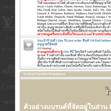
ไว้ด้านบนของเวบไซต์ (ตัวอย่างระดับแบรนด์ที่อนุญาตให้
Accs)-> Louis Vuitton, Chanel, Hermes, Gucci, Balenciaga, P
Miu, Fendi, Dior, Celine, Marc Jacobs, Loewe, Tod's, YSL, Chlo
Goyard, A. McQueen, Burberry, Mulberry, Paul Smith (Watch&
Frank Muller, Chopards, Patek Philippe, Panerai, Omega T. 
Philippe Charriol, Corum, Montblanc, Dupont (Shoes)-> C.Lo
Blahnik และแบรนด์อื่นๆ อีกมากมายที่จัดอยู่ในแบรนด์ระ
เท่านั้น (อนุญาตเฉพาะสินค้าแฟชั่นที่เป็นของแท้เท่านั้น ห
ชนิดในห้องนี้)สินค้าทุกชิ้นในห้องนี้ต้องถ่ายรูปตามกฏข้อ
เคารพกฎ
เครื่องประดับที่ไม่ใช่ brand hi-end ห้ามลงขายห้อ
แนะนำร้านค้า และ รับ pre-order สินค้า Hi End Fashion
อนุญาตให้ลงลิ
(14 Viewing)
อ่านกฏก่อนตั้งกระทู้
Click ที่นี่
ใครเปิดร้านขายสินค้าไฮเอ็น
ลง link ร้านค้าเท่านั้น และสินค้าที่ขาย ต้องเป็นของแท้เท
นั้นมีการขายสินค้าของปลอม จะไม่อนุญาตให้ลงโฆษณาตรงน
เที่ยวบิน รับหิ้วสินค้าแบรนด์เนมจากเมืองนอก และโฆษณาร
ทั้งในและต่างประเทศ ออนไลน์หรือโลกจริง เฉพาะที่เป็นของ
Hi Street Fashion Brandname
ตัวอย่างแบรนด์ที่จัดอยู่ในส่วน 