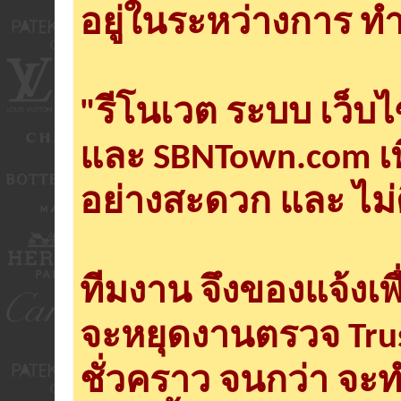
อยู่ในระหว่างการ ทำ
"รีโนเวต ระบบ เว็บ
และ SBNTown.com เพ
อย่างสะดวก และ ไม่
ทีมงาน จึงของแจ้งเพ
จะหยุดงานตรวจ Tru
ชั่วคราว จนกว่า จะ