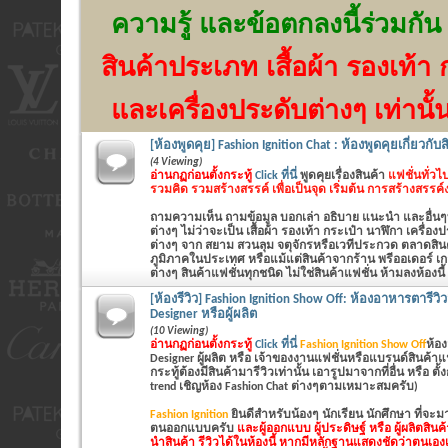
ความรู้ และข้อตกลงนี้ร่วมกัน
สินค้าประเภท เสื้อผ้า รองเท้า 
และเครื่องประดับต่างๆ เท่านั้
[ห้องพูดคุย] Fashion Ignition Chat : ห้องพูดคุยเกี่ยวกับ
(4 Viewing)
อ่านกฏก่อนตั้งกระทู้
Click ที่นี่
พูดคุยเรื่องสินค้า
แฟชั่นทั่วไป
รวมคิด รวมสร้างสรรค์ เพื่อเป็นจุด เริ่มต้น การสร้างสรรค
ถามความเห็น ถามข้อมูล บอกเล่า อธิบาย แนะนำ และอื่นๆที่
ต่างๆ ไม่ว่าจะเป็น
เสื้อผ้า รองเท้า กระเป๋า นาฬิกา เครื่อ
ต่างๆ
จาก สยาม สวนลุม จตุจักรหรือเวทีประกวด ตลาดสินค้
ภูมิภาคในประเทศ หรือแม้แต่สินค้าจากร้าน พรีออเดอร์ เก
ต่างๆ สินค้าแฟชั่นทุกชนิด ไม่ใช่สินค้าแฟชั่น ห้ามลงห้องนี้
[ห้องรีวิว] Fashion Ignition Show Off: ห้องอาหารตารีว
Designer หรือผู้ผลิต
(10 Viewing)
อ่านกฏก่อนตั้งกระทู้
Click ที่นี่
Fashion Ignition Show Off
ห้อง
Designer ผู้ผลิต หรือ เจ้าของงานแฟชั่นหรือแบรนด์สินค้าแฟชั่นเ
กระทู้ต้องมีสินค้ามารีวิวเท่านั้น เอารูปมาจากที่อื่น หรือ ตั
trend เชิญห้อง Fashion Chat ต่างๆตามเหมาะสมครับ)
Fashion Ignition
ยินดีสำหรับน้องๆ นักเรียน นักศึกษา ที่จะ
ตนออกแบบครับ
และผู้ออกแบบ ผู้ประดิษฐ์ หรือ ผู้ผลิตสิน
นำสินค้า รีวิวได้ในห้องนี้ หากมีหลักฐานแสดงชัดว่าตนเองเ