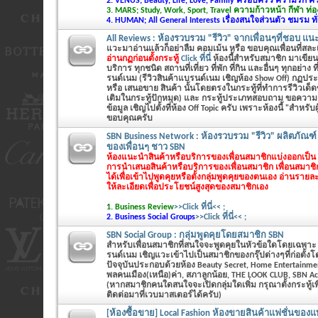
2. VENUS; Beauty, Life, Love, Family ครอบครัว ความรัก 
3. MARS; Study, Work, Sport, Travel ความก้าวหน้า กีฬา ท่อง
4. HUMAN; All General Interests เรื่องสนใจส่วนตัว ชมรม ทั
All Reviews : ห้องรวบรวม "รีวิว" จากเพื่อนๆที่ชอบ แน
แวะมาอ่านแล้วก็อย่าลืม คอมเม้น หรือ ขอบคุณเพื่อนที่สล
อ่านกฏก่อนตั้งกระทู้
Click ที่นี่
ห้องนี้สำหรับสมาชิก มาเขียนร
บริการ ทุกชนิด สถานที่เที่ยว ที่พัก ที่กิน และอื่นๆ ทุกอย่าง ท
รนด์เนม (รีวิวสินค้าแบรนด์เนม เชิญห้อง Show Off) กฏประ
หรือ เสนอขาย สินค้า นั้นโดยตรงในกระทู้ที่ทำการรีวิวเด็
เติมในกระทู้ปักหมุด) และ กระทู้ประเภทสอบถาม ขอความ
ข้อมูล เชิญไปตั้งที่ห้อง Off Topic ครับ เพราะห้องนี้ "สำหรับผู้
ขอบคุณครับ
SBN Business Network : ห้องรวบรวม "รีวิว" ผลิตภัณฑ์
ของเพื่อนๆ ชาว SBN
ห้องแนะนำสินค้าหรือบริการของเพื่อนสมาชิกแบ่งออกเป็น 2
การนำเสนอสินค้าหรือบริการของเพื่อนสมาชิก เพื่อนสมาช
ได้เพื่อเข้าไปพูดคุยหรือตั้งกลุ่มพูดคุยของตนเอง
อ่านรายละ
ให้ละเอียดเพื่อประโยชน์สูงสุดของสมาชิกเอง
1. Business Review
>>Click ที่นี่<< ;
2. Business Social Groups
>>Click ที่นี่<< ;
SBN Social Group : กลุ่มพูดคุยโดยสมาชิก SBN
สำหรับเพื่อนสมาชิกที่สนใจจะพูดคุยในหัวข้อใดโดยเฉพาะ ที่
รนด์เนม เชิญแวะเข้าไปเป็นสมาชิกของกรุ๊ปต่างๆที่ก่อตั้ง
ปัจจุบันประกอบด้วยห้อง Beauty Secret, Home Entertainme
พลคนเมือง(เหนือ)ค่า, สภาลูกน้อย, THE LOOK CLUB, SBN Ac
(หากสมาชิกคนใดสนใจจะเปิดกลุ่มใดเพิ่ม กรุณาตั้งกระทู้
ติดต่อมาที่เวบมาสเตอร์ได้ครับ)
[ห้องซื้อขาย] Local Fashion ห้องขายสินค้าแฟชั่นของแท้