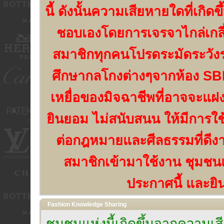
นี้ ดังนั้นความเสียหายใดที่เกิด
ชอบเองโดยการเจรจาไกล่เกลี่
สมาชิกทุกคนโปรดระมัดระวัง
ศึกษากลโกงต่างๆจากห้อง SBN
เหยื่อของมิจฉาชีพที่อาจจะแฝง
ยินยอม ไม่สนับสนน ให้มีการใช
ต่อกฎหมายและศีลธรรมที่ดีงาม
สมาชิกเข้ามาใช้งาน ชุมชนแห
ประกาศนี้ และยิน
Fashion Knowledge Sharing
ชุมชนแห่งนี้เกิดขึ้นจากความ