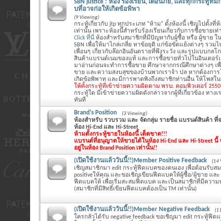
SBN justice : ห้อง ร้องเรียน, เตือนภัย, และทุกกระทู้ที
บที่อาจก่อให้เกิดข้อพิพา
(9 Viewing)
กระทู้เกี่ยวกับ jtp ทุกประเภท "ห้าม" ตั้งห้องนี้ เชิญไปตั้งที่
เท่านั้น เพราะห้องนี้สำหรับร้องเรียนเกี่ยวกับการซื้อขายเท่า
Click ที่นี่
ห้องสำหรับสมาชิกที่มีปัญหากับผู้ซื้อ หรือ ผู้ขาย ใน
SBN เพื่อให้มาไกล่เกลี่ย หาข้อยุติ แก่ข้อขัดแย้งต่างๆ รว
เพื่อนๆ เกี่ยวกับล๊อกอินอันตรายที่พึงระวัง และรูปแบบกล
สินค้าแบรนด์เนมของแท้ และการซื้อขายทั่วไปในอินเตอร์
มาอ่านก่อนจะทำการซื้อขาย ศึกษาจากกรณีศึกษาต่างๆ เพ
ขาย และความสงบสุขของบ้านพวกเราจ้า ปล หากต้องการโ
เกิดข้อพิพาท และมีการพาดพิงถึงสมาชิกท่านอื่น ให้โพสในห้
ให้ตั้งกระทู้ที่เข้าข่ายความผิดตาม พรบ. คอมพิวเตอร์ 255
กระทู้ใด มีเข้าข่ายความผิดดังกล่าวจากผู้ที่เกี่ยวข้อง ทางเร
ทันที
Brand's Position
(3 Viewing)
ห้องสำหรับ รวบรวม และ จัดกลุ่ม รายชื่อ แบรนด์สินค้า ท
ห้อง Hi-End และ Hi-Street
ห้ามตั้งกระทู้ขายในห้องนี้ เด็ดขาด!!!
แบรนด์ที่อนุญาตให้ขายได้ในห้อง Hi-End และ Hi-Street นี้ จ
อยู่ในห้อง Brand Position เท่านั้น!!
(เปิดใช้งานแล้ววันนี้!!)Member Positive Feedback
(14 
เชิญสมาชิกมา edit กระทู้ฟีดแบคของตนเอง เพื่อต้อนรับสมา
positiveให้คุณ และขอเชิญเขียนฟีดแบคให้ผู้ซื้อ/ผู้ขาย และ แจ
ฟีดแบคให้ เพื่อเริ่มสะสมฟีดแบค และเป็นสมาชิกที่มีความน
(สมาชิกที่มีสิทธิ์เขียนฟีดแบคต้องเป็น TM เท่านั้น)
(เปิดใช้งานแล้ววันนี้!!)Member Negative Feedback
(1
ใครกลัวได้รับ negative feedback ขอเชิญมา edit กระทู้ฟี