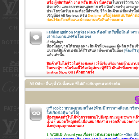
หรือ ผู้ผลิตสินค้า งาน หรือ สินค้า นั้นครับ
(ในการรีวิวรบกวน
ด้วยครับ และลงภาพตอนสะพาย หรือ ถือด้วยครับ เอามาอวด
ประโยชน์ครับ) และห้องนี้สำหรับ รีวิว สินค้าแฟชั่นเท่านั้นสิ
เชิญห้อง All Reviews ครับ
Designer หรือผู้ออกแบบสินค้าต้อ
ก่อนใช้บล๊อกเพื่อแนะนำผลงานหรือสินค้าของตน
Fashion Ignition Market Place ห้องสำหรับซื้อสินค้าจาก 
เจ้าของงานแฟชั่นโดยตรง
(6 Viewing)
ห้องนี้อนุญาตให้ขายเฉพาะสินค้าที่ Designer ผู้ผลิต หรือ 
แบรนด์สินค้าแฟชั่นได้รีวิวสินค้าที่จะขายในห้อง
[ห้องรีวิว
แล้วเท่านั้น
สินค้าที่ไม่ได้รีวิวในห้องดังกล่าวให้เรียบร้อยก่อนห้ามม
ในกระทู้ขายในห้องนี้ให้ลงลิงค์กระทู้ที่รีวิวสินค้าที่จะขาย(
Ignition Show Off ) ด้วยทุกครั้ง
All Other อื่นๆ ทั่วไปทั้งหมด ที่ไม่เกี่ยวกับทุกหมวดข้างต้น
Off Topic : ชวนคุยนอกเรื่อง (ห้ามมีการพาดพิงสมาชิกท
ให้เกิดข้อพิพาทได้)
ห้องพูดคุยทั่วไปได้ทำการขยายไปยังชุมชน SBNTOWN แล
เป็น 4 หมวดใหญ่ดังนี้ เพื่อนสมาชิกสามารถคลิ๊กหมวดต่างๆไ
ตั้งกลุ่มพูดคุยของตนเอง
1. WORLD; Around you เรื่องราวส่วนรวมรอบตัว
>>Click ที่นี่