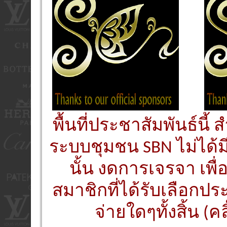
พื้นที่ประชาสัมพันธ์นี
ระบบชุมชน SBN ไม่ได้ม
นั้น งดการเจรจา เพื
สมาชิกที่ได้รับเลือกประ
จ่ายใดๆทั้งสิ้น (คล