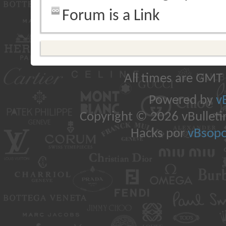
Forum is a Link
All times are GMT
Powered by
v
Copyright © 2026 vBulletin 
Hacks por
vBsopo