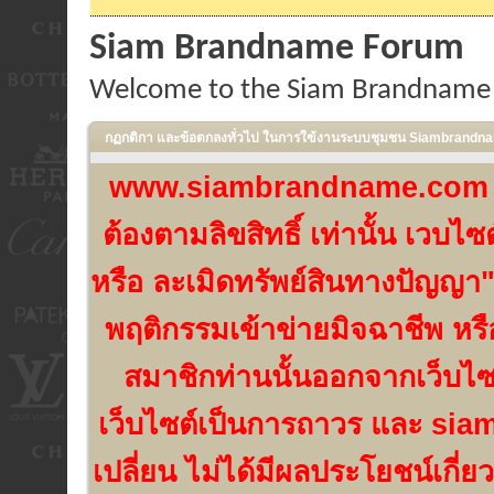
Siam Brandname Forum
Welcome to the Siam Brandname
กฏกติกา และข้อตกลงทั่วไป ในการใฃ้งานระบบชุมชน Siambrand
www.siambrandname.com เป็น
ต้องตามลิขสิทธิ์ เท่านั้น เวบ
หรือ ละเมิดทรัพย์สินทางปัญญา"
พฤติกรรมเข้าข่ายมิจฉาชีพ หร
สมาชิกท่านนั้นออกจากเว็บไ
เว็บไซต์เป็นการถาวร และ si
เปลี่ยน ไม่ได้มีผลประโยชน์เกี