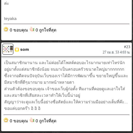
ค่ะ
teyaka
0 ขอบคุณ
0 ถูกใจที่สุด
#23
som
27 เม.ย. 53 4:03 น.
เป็นสมาชิกมานาน และไม่ค่อยได้โพสต์ตอบอะไรมากมายเท่าไหร่นัก
อยู่มาตั้งแต่สมาชิกยังน้อย จนมาเป็นครอบครัวขนาดใหญ่มากกกกกก
ซึ่งจากอดีตจนปัจจุบันเว็บของเราได้มีการพัฒนาขึ้น ขยายใหญ่ขึ้นและ
มีสมาชิกที่ดีๆมากมาย มากหน้าหลายตา
ส่วนตัวต้องขอขอบคุณ เจ้าของเว็บผู้ก่อตั้ง ทีมงานที่คอยดูแลเอาใจใส่
และสมาชิกที่เสียสละเวลาทำให้เว็บนี้น่าอยู่
สัญญาว่าจะดูแลเว็บนี้อย่างซื่อสัตย์และให้ความร่วมมืออย่างเต็มที่ค๊ะ...
ขอแค่บอกคร๊า อิ อิ อิ
0 ขอบคุณ
0 ถูกใจที่สุด