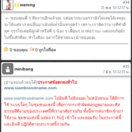
#34
warong
21 พ.ค. 53 12:57 น.
-v- ขอบคุณพี่ ๆ ทีมงานอีกแล้วอะ แต่อยากจะบอกว่ายังไม่เคยได้เลยอะ
จะได้แต่จาก คนอื่นมาเม้นท์เท่่านั้นหรอคร้า เพราะเราคิดว่าบางทีทำดี
สุด ๆๆๆไม่เคยมีลูกค้าหรือพี่ ๆ น้อง ๆ เพื่ิอนๆ มาต่อว่านะ แต่แถบก้อยัง
ไม่ขึ้นสักทีอะ ทำไงดีอะ อยากให้ช่วยแนะนำหน่อยอะ
0 ขอบคุณ
0 ถูกใจที่สุด
#35
minibang
7 มิ.ย. 53 12:25 น.
(อ่านจบแล้วลบได้)
ประกาศข้อตกลงทั่วไป
www.siambrandname.com
www.siambrandname.com
ไม่ยินดี ไม่ยินยอม ไม่สนับสนน ให้มีการ
ใช้ ระบบใดๆ ในชุมชนแห่งนี้ เพื่อการกระทำผิดต่อกฎหมายและศิล
ธรรมที่ดีงามของประเทศนี้ที่เราอาศัยร่วมกัน ทั้งนี้หากสมาชิกเข้ามา
ใช้งาน ชุมชนแห่งนี้ แสดงว่า รับรู้ เข้าใจ และยอมรับ ในประกาศนี้
และยินดี ปฎิบัติตามประกาศนี้ร่วมกัน