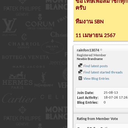
ขอโทษเพื่อสมาชิกทุ
ครับ
ทีมงาน SBN
11 เมษายน 2567
rainfon13074
Registered Member
Newbie Brandname
Find latest posts
Find latest started threads
View Blog Entries
Join Date
25-08-13
Last Activity
18-07-26
17:26
Blog Entries
0
Rating from Member Vote