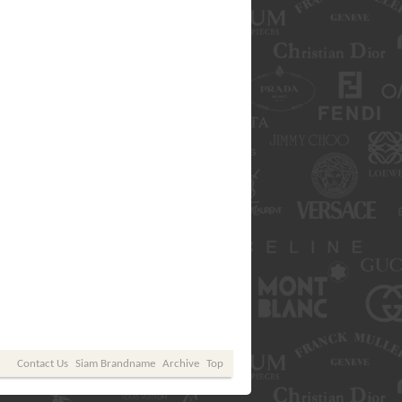
Contact Us
Siam Brandname
Archive
Top