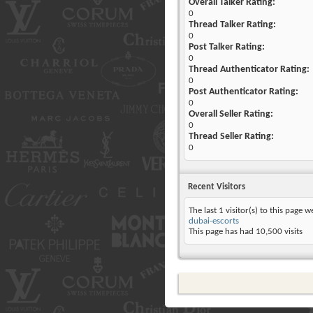
Overall Talker Rating:
0
Thread Talker Rating:
0
Post Talker Rating:
0
Thread Authenticator Rating:
0
Post Authenticator Rating:
0
Overall Seller Rating:
0
Thread Seller Rating:
0
Recent Visitors
The last 1 visitor(s) to this page w
dubai-escorts
This page has had
10,500
visits