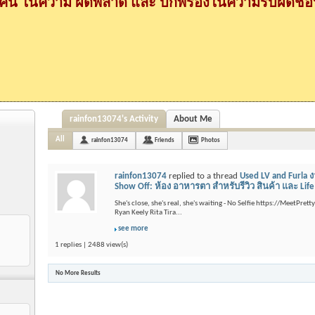
กคน ในความ ผิดพลาด และ บกพร่องในความรับผิดชอบ
rainfon13074's Activity
About Me
All
rainfon13074
Friends
Photos
rainfon13074
replied to a thread
Used LV and Furla 
Show Off: ห้อง อาหารตา สำหรับรีวิว สินค้า และ Life St
She's close, she's real, she's waiting - No Selfie https://MeetPre
Ryan Keely Rita Tira...
see more
1 replies | 2488 view(s)
No More Results