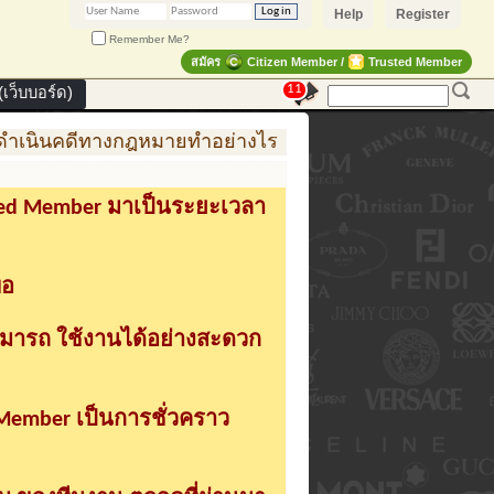
Help
Register
Remember Me?
สมัคร
Citizen Member /
Trusted Member
11
เว็บบอร์ด)
เนินคดีทางกฎหมายทำอย่างไร
การสร้าง สินค้าแฟชั่น 
sted Member มาเป็นระยะเวลา
่อ
ามารถ ใช้งานได้อย่างสะดวก
 Member เป็นการชั่วคราว