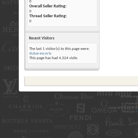
0
Overall Seller Rating:
0
Thread Seller Rating:
0
Recent Visitors
The last 1 visitor(s) to this page were:
dubai-escorts
This page has had
4,324
visits
All times ar
Powered
Copyright © 2026 vBul
Hacks por
v