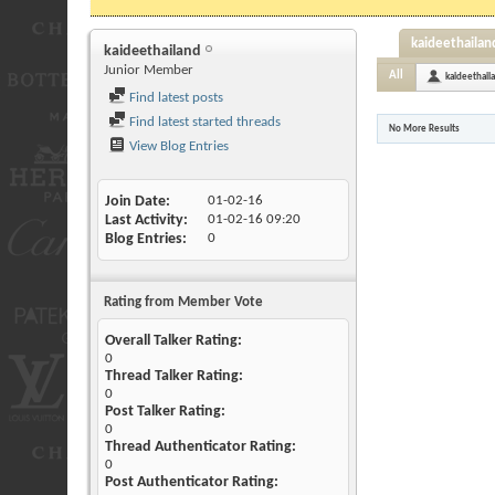
kaideethailand
kaideethailand
Junior Member
All
kaideethail
Find latest posts
Find latest started threads
No More Results
View Blog Entries
Join Date
01-02-16
Last Activity
01-02-16
09:20
Blog Entries
0
Rating from Member Vote
Overall Talker Rating:
0
Thread Talker Rating:
0
Post Talker Rating:
0
Thread Authenticator Rating:
0
Post Authenticator Rating: