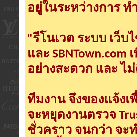
อยู่ในระหว่างการ ทำ
"รีโนเวต ระบบ เว็บ
และ SBNTown.com เพ
อย่างสะดวก และ ไม่
ทีมงาน จึงของแจ้งเพ
จะหยุดงานตรวจ Tru
ชั่วคราว จนกว่า จะ