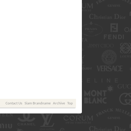
Contact Us
Siam Brandname
Archive
Top