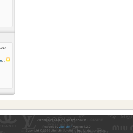
were:
ve
,
All times are GMT +7. The time now is
13:04
.
Powered by
vBulletin®
Version 4.2.0
Copyright © 2026 vBulletin Solutions, Inc. All rights reserved.