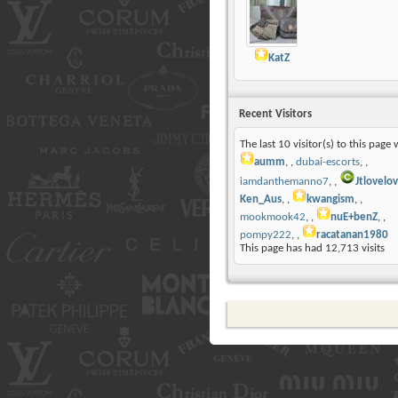
KatZ
Recent Visitors
The last 10 visitor(s) to this page 
aumm
,
dubai-escorts
,
iamdanthemanno7
,
Jtlovelo
Ken_Aus
,
kwangism
,
mookmook42
,
nuE+benZ
,
pompy222
,
racatanan1980
This page has had
12,713
visits