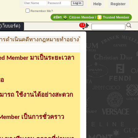
Help
Register
Remember Me?
สมัคร
Citizen Member /
Trusted Member
11
เว็บบอร์ด)
รดำเนินคดีทางกฎหมายทำอย่างไร
การสร้าง สินค้าแฟช
sted Member มาเป็นระยะเวลา
่อ
ามารถ ใช้งานได้อย่างสะดวก
 Member เป็นการชั่วคราว