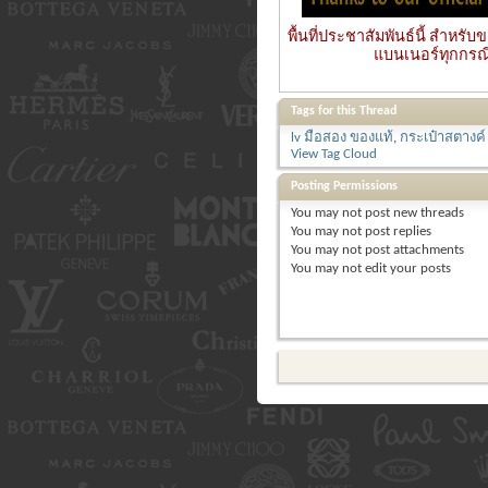
พื้นที่ประชาสัมพันธ์นี้ สำหร
แบนเนอร์ทุกกรณี ส
Tags for this Thread
lv มือสอง ของแท้
,
กระเป๋าสตางค์ 
View Tag Cloud
Posting Permissions
You
may not
post new threads
You
may not
post replies
You
may not
post attachments
You
may not
edit your posts