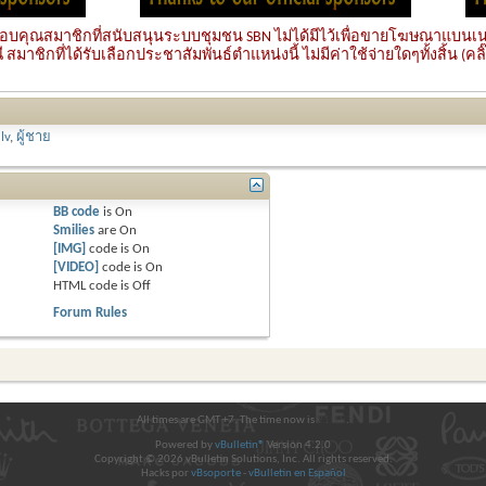
ับขอบคุณสมาชิกที่สนับสนุนระบบชุมชน SBN ไม่ได้มีไว้เพื่อขายโฆษณาแบนเนอ
มาชิกที่ได้รับเลือกประชาสัมพันธ์ตำแหน่งนี้ ไม่มีค่าใช้จ่ายใดๆทั้งสิ้น (คลิ๊ก
lv
,
ผู้ชาย
BB code
is
On
Smilies
are
On
[IMG]
code is
On
[VIDEO]
code is
On
HTML code is
Off
Forum Rules
All times are GMT +7. The time now is
21:15
.
Powered by
vBulletin®
Version 4.2.0
Copyright © 2026 vBulletin Solutions, Inc. All rights reserved.
Hacks por
vBsoporte
-
vBulletin en Español