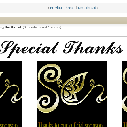
«
Previous Thread
|
Next Thread
»
ng this thread.
(0 members and 1 guests)