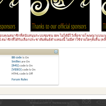
ับขอบคุณสมาชิกที่สนับสนุนระบบชุมชน SBN ไม่ได้มีไว้เพื่อขายโฆษณาแบนเนอ
มาชิกที่ได้รับเลือกประชาสัมพันธ์ตำแหน่งนี้ ไม่มีค่าใช้จ่ายใดๆทั้งสิ้น (คลิ๊ก
BB code
is
On
Smilies
are
On
[IMG]
code is
On
[VIDEO]
code is
On
HTML code is
Off
Forum Rules
All times are GMT +7. The time now is
13:29
.