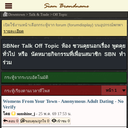
Downtown
>
Talk & Trade
>
Off Topic
เปิดใช้งานหน้าเลือกกระทู้จาก forum (forumdisplay) บนอุปกรณ์พกพา
รายละเอียด
SBNer Talk Off Topic ห้อง ชวนคุยนอกเรื่อง พูดคุย
ทั่วไป หรือ นัดหมายกิจกรรมที่เพื่อนสมาชิก SBN ทำ
ร่วม
กระทู้จากระบบอัตโนมัติ
กระทู้เรียงตามเวลาที่โพส
Womens From Your Town - Anonymous Adult Dating - No
Verify
โดย
sunshine_j
-
25 พ.ค. 69 17:53 น.
0
0
0
ตอบ
ขอบคุณ/ถูกใจ
เข้าชม