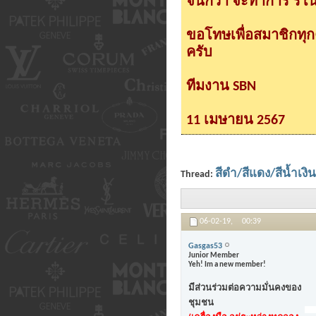
จนกว่า จะทำการ รีโนเ
ขอโทษเพื่อสมาชิกทุ
ครับ
ทีมงาน SBN
11 เมษายน 2567
สีดำ/สีแดง/สีน้ำเงิน
Thread:
06-02-19,
00:39
Gasgas53
Junior Member
Yeh! Im a new member!
มีส่วนร่วมต่อความมั่นคงของ
ชุมชน