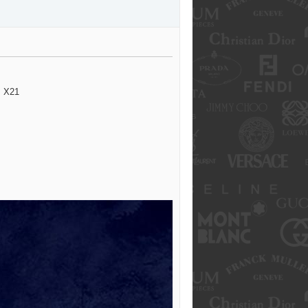
่ X21