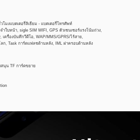
ั่วโมงแบตเตอรี่ลิเธียม - แบตเตอรี่โทรศัพท์
รจดจำใบหน้า, sigle SIM WIFI, GPS ตัวเซนเซอร์แรงโน้มถ่วง,
r, เครื่องบันทึกวีดีโอ, WAP/MMS/GPRS/ไร้สาย,
าโลก, Task การ์ดแฟลชด้านหลัง, IML ฝาครอบด้านหลัง
ับสนุน TF การ์ดขยาย
tion