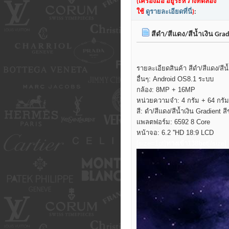
(เครื่องมือ อยู่ระหว่างทดลอง
ใช้
ดูรายละเอียดที่นี่
)
:
สีดำ/สีแดง/สีน้ำเงิน Gradi
รายละเอียดสินค้า สีดำ/สีแดง/สีน้
อื่นๆ: Android OS8.1 ระบบ
กล้อง: 8MP + 16MP
หน่วยความจำ: 4 กรัม + 64 กรัม
สี: ดำ/สีแดง/สีน้ำเงิน Gradient ส
แพลตฟอร์ม: 6592 8 Core
หน้าจอ: 6.2 ''HD 18:9 LCD
[size=1pt]
ทางเข้า138bet
[/size]