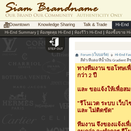
Downtown
Knowledge Sharing
Talk & Trade
Hi-End
Hi-End Summary
|
ห้องพูดคุย Hi-End
|
ห้องรีวิว Hi-End
|
ห้องซื้อขาย H
STEP OUT
Forum (เว็บบอร์ด)
Hi-End Fa
สีดำ/สีแดง/สีน้ำเงิน Gradient สี
ทางทีมงาน ขอโทษเพื่
กว่า 2 ปี
และ ขอแจ้งให้เพื่อสม
"รีโนเวต ระบบ เว็บไ
และ ไม่ติดขัด"
ทีมงาน จึงของแจ้งเพ