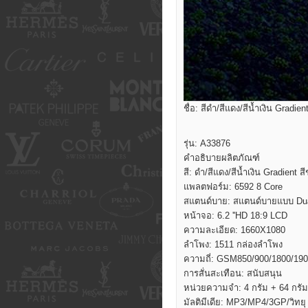
ชื่อ: สีดำ/สีแดง/สีน้ำเงิน Gradie
รุ่น: A33876
คำอธิบายผลิตภัณฑ์
สี: ดำ/สีแดง/สีน้ำเงิน Gradient ส
แพลตฟอร์ม: 6592 8 Core
สแตนด์บาย: สแตนด์บายแบบ Dua
หน้าจอ: 6.2 ''HD 18:9 LCD
ความละเอียด: 1660X1080
ลำโพง: 1511 กล่องลำโพง
ความถี่: GSM850/900/1800/1900 
การสั่นสะเทือน: สนับสนุน
หน่วยความจำ: 4 กรัม + 64 กรัม
มัลติมีเดีย: MP3/MP4/3GP/วิทยุ