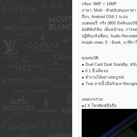
กล้อง: 8MP + 16MP
ภาษา: Multi - ตัวสนับสนุนภาษา
อื่นๆ: Android OS8.1 ระบบ
แบตเตอรี่: จริง 3800 มิลลิแอมป์ช
มัลติฟังก์ชั่น: เต็มหน้าจอ, กา
ปฏิทินแจ้งเตือน, Audio Recorde
Imade viwer, E - Book, นาฬิก
คุณสมบัติ:
● Dual Card Dual Standby, สน
● 6.1 นิ้วเต็มจอ
● ทำงานได้อย่างสมบูรณ์
● True ลายนิ้วมือ/Face Recogni
แพคเกจรวม:
●1 X โทรศัพท์มือถือ