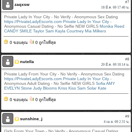
#7
zaqxsw
18 มี.ค. 69 17:40 น.
Private Lady In Your City - No Verify - Anonymous Sex Dating
https://PrivateLadyEscorts.com
Private Lady In Your City
-
Anonymous Casual Dating - No Selfie NEW GIRLS
Monika Reed
CANDY SMILE
Taylor
Sam
Kayla
Courtney
Mia Milkers
0 ขอบคุณ
0 ถูกใจที่สุด
#8
nutella
20 มี.ค. 69 10:14 น.
Private Lady From Your City - No Verify - Anonymous Sex Dating
https://PrivateLadyEscorts.com
Private Lady In Your City
-
Anonymous Adult Dating - No Selfie NEW GIRLS
Sofia
AMY
EVELYN Stone
Judy Blooms
Kriss Kiss
Sam
Solar Kate
0 ขอบคุณ
0 ถูกใจที่สุด
#9
sunshine_j
4 เม.ย. 69 2:31 น.
Girls From Your Town - No Verify - Anonymous Casual Dating