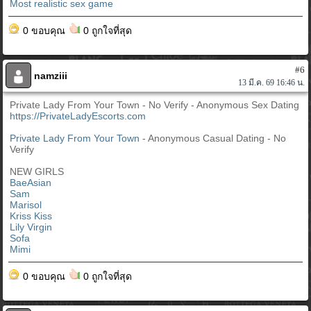
Most realistic sex game
0 ขอบคุณ
0 ถูกใจที่สุด
#6
namziii
13 มี.ค. 69 16:46 น.
Private Lady From Your Town - No Verify - Anonymous Sex Dating
https://PrivateLadyEscorts.com
Private Lady From Your Town
- Anonymous Casual Dating - No
Verify
NEW GIRLS
BaeAsian
Sam
Marisol
Kriss Kiss
Lily Virgin
Sofa
Mimi
0 ขอบคุณ
0 ถูกใจที่สุด