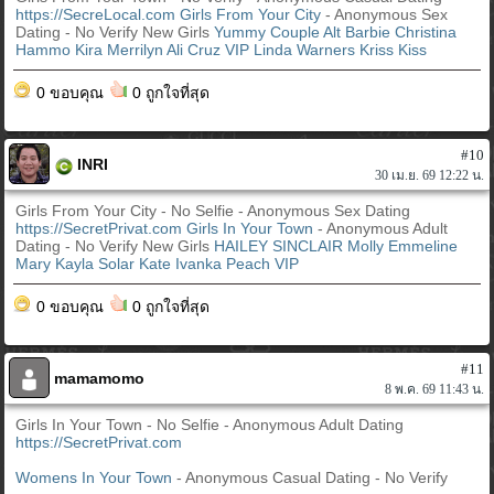
https://SecreLocal.com
Girls From Your City
- Anonymous Sex
Dating - No Verify New Girls
Yummy Couple
Alt Barbie
Christina
Hammo Kira
Merrilyn
Ali Cruz VIP
Linda Warners
Kriss Kiss
0 ขอบคุณ
0 ถูกใจที่สุด
#10
INRI
30 เม.ย. 69 12:22 น.
Girls From Your City - No Selfie - Anonymous Sex Dating
https://SecretPrivat.com
Girls In Your Town
- Anonymous Adult
Dating - No Verify New Girls
HAILEY SINCLAIR
Molly
Emmeline
Mary
Kayla
Solar Kate
Ivanka Peach VIP
0 ขอบคุณ
0 ถูกใจที่สุด
#11
mamamomo
8 พ.ค. 69 11:43 น.
Girls In Your Town - No Selfie - Anonymous Adult Dating
https://SecretPrivat.com
Womens In Your Town
- Anonymous Casual Dating - No Verify