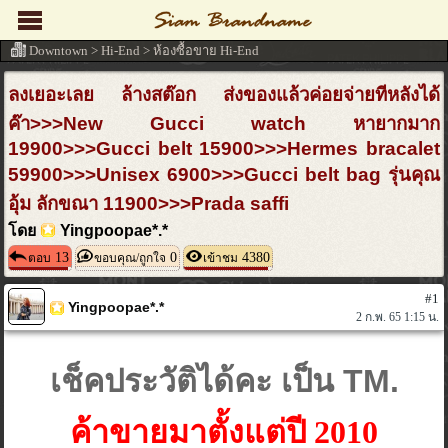
Downtown
>
Hi-End
>
ห้องซื้อขาย Hi-End
ลงเยอะเลย ล้างสต๊อก ส่งของแล้วค่อยจ่ายทีหลังได้
ค๊า>>>New Gucci watch หายากมาก
19900>>>Gucci belt 15900>>>Hermes bracalet
59900>>>Unisex 6900>>>Gucci belt bag รุ่นคุณ
อุ้ม ลักขณา 11900>>>Prada saffi
โดย
Yingpoopae*.*
13
0
4380
ตอบ
ขอบคุณ/ถูกใจ
เข้าชม
#1
Yingpoopae*.*
2 ก.พ. 65 1:15 น.
เช็คประวัติได้คะ เป็น TM.
ค้าขายมาตั้งแต่ปี 2010