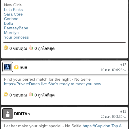
New Girls
Lola Kinks
Sara Core
Corinne
Bella
FantasyBabe
Merrilyn
Your princess
0 ขอบคุณ
0 ถูกใจที่สุด
#12
nuii
10 ก.ค. 69 0:23 น.
Find your perfect match for the night - No Selfie
https://PrivateDates.live
She's ready to meet you now
0 ขอบคุณ
0 ถูกใจที่สุด
#13
DIDITAn
25 ก.ค. 69 2:35 น.
Let her make your night special - No Selfie
https://Cupidon.Top
A